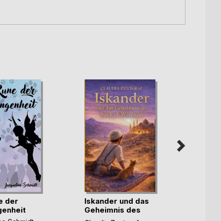
e der
Iskander und das
Lila 
enheit
Geheimnis des
Alicia 
Sou(...)