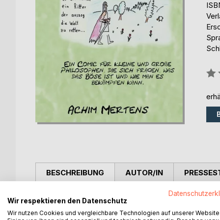
ISB
Ver
Ers
Spr
Sch
Bew
0%
erhä
BESCHREIBUNG
AUTOR/IN
PRESSES
Datenschutzerk
Der Ritter Greensniper erkennt, dass die Welt aus
Wir respektieren den Datenschutz
ergründen. Er geht durch viele Abenteuer, in denen
Wir nutzen Cookies und vergleichbare Technologien auf unserer Website
Wie entsteht etwas? Was ist Zufall? Was ist Frei