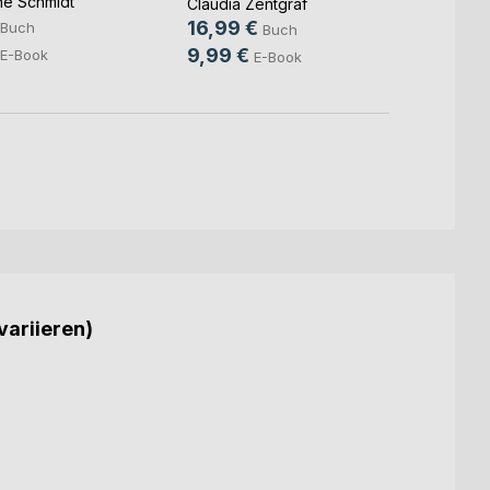
ne Schmidt
Claudia Zentgraf
18,0
16,99 €
Buch
Buch
9,99
9,99 €
E-Book
E-Book
variieren)