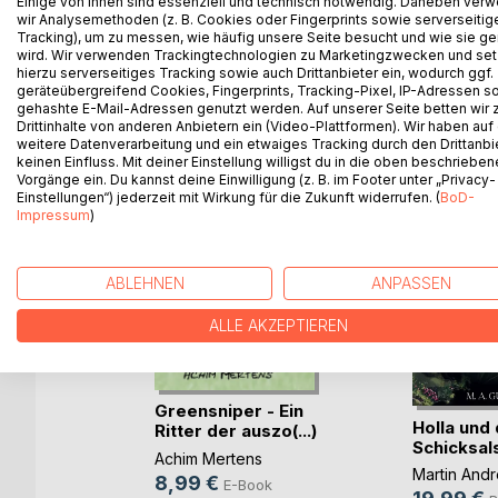
Einige von ihnen sind essenziell und technisch notwendig. Daneben ver
Warum glauben manche Menschen komische Sache
wir Analysemethoden (z. B. Cookies oder Fingerprints sowie serverseitig
Tracking), um zu messen, wie häufig unsere Seite besucht und wie sie ge
wird. Wir verwenden Trackingtechnologien zu Marketingzwecken und se
hierzu serverseitiges Tracking sowie auch Drittanbieter ein, wodurch ggf.
geräteübergreifend Cookies, Fingerprints, Tracking-Pixel, IP-Adressen s
gehashte E-Mail-Adressen genutzt werden. Auf unserer Seite betten wir
WEITERE TITEL BEI
Bo
Drittinhalte von anderen Anbietern ein (Video-Plattformen). Wir haben auf
weitere Datenverarbeitung und ein etwaiges Tracking durch den Drittanbi
keinen Einfluss. Mit deiner Einstellung willigst du in die oben beschriebe
Vorgänge ein. Du kannst deine Einwilligung (z. B. im Footer unter „Privacy-
Einstellungen“) jederzeit mit Wirkung für die Zukunft widerrufen. (
BoD-
Impressum
)
ABLEHNEN
ANPASSEN
ALLE AKZEPTIEREN
Greensniper - Ein
Holla und
Ritter der auszo(...)
Schicksal
Achim Mertens
Martin And
8,99 €
is
E-Book