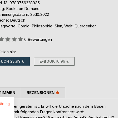
N-13: 9783756228935
lag: Books on Demand
cheinungsdatum: 25.10.2022
ache: Deutsch
lagworte: Comic, Philosophie, Sinn, Welt, Querdenker
ertung::
0
Bewertungen
ltlich als:
BUCH
28,99 €
E-BOOK
10,99 €
TIMMEN
REZENSIONEN
lärung
 den Fugen geraten ist. Er will die Ursache nach dem Bösen
 er u.a. mit folgenden Fragen konfrontiert wird:
.
heit? Was ist Bewusstsein? Warum gibt es Armut? Wer hat recht?