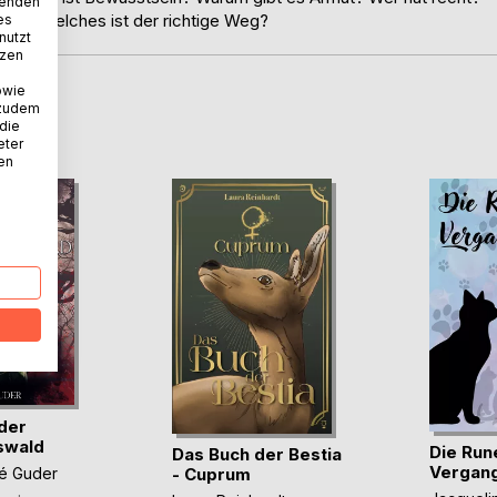
wenden
n? Welches ist der richtige Weg?
es
nutzt
tzen
owie
 zudem
D
 die
eter
nen
 der
swald
Die Run
Das Buch der Bestia
Vergang
- Cuprum
ré Guder