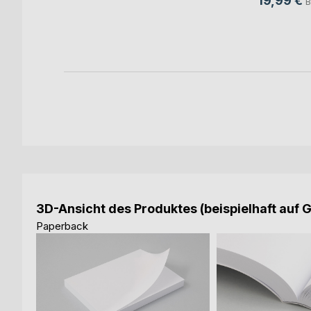
19,99 €
B
h
ok
3D-Ansicht des Produktes (beispielhaft auf 
Paperback