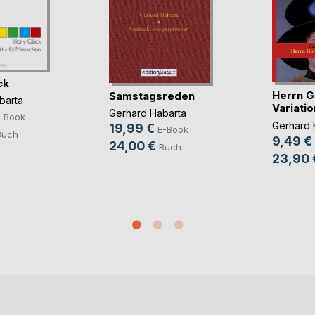
ck
Herrn G
Samstagsreden
barta
Variati
Gerhard Habarta
-Book
Gerhard 
19,99 €
E-Book
Buch
9,49 €
24,00 €
Buch
23,90 