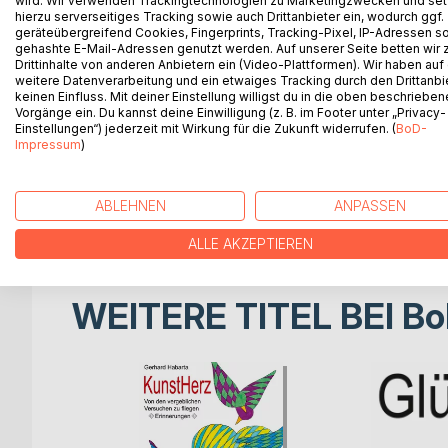
wird. Wir verwenden Trackingtechnologien zu Marketingzwecken und se
abgeriebenen und handkolorierten Einblattdrucken
hierzu serverseitiges Tracking sowie auch Drittanbieter ein, wodurch ggf.
hergestellten Farb-Kopien auf dem Bürodrucker.
geräteübergreifend Cookies, Fingerprints, Tracking-Pixel, IP-Adressen s
gehashte E-Mail-Adressen genutzt werden. Auf unserer Seite betten wir
Vorher waren Bilder auf Kirchen, Klöster und Ade
Drittinhalte von anderen Anbietern ein (Video-Plattformen). Wir haben auf
ebenso aufwändig durch eifrige Kopisten vervielf
weitere Datenverarbeitung und ein etwaiges Tracking durch den Drittanbi
ersetzte die handgemalten Kopien durch gedruckt
keinen Einfluss. Mit deiner Einstellung willigst du in die oben beschriebe
herzustellende, billigere Papier verdrängt. Buchd
Vorgänge ein. Du kannst deine Einwilligung (z. B. im Footer unter „Privacy-
Einstellungen“) jederzeit mit Wirkung für die Zukunft widerrufen. (
BoD-
die neue graphische Bildtechniken fanden, schufen 
Impressum
)
Aller graphischen Kunst ist eines gemeinsam: Sie w
Heiligenbild, wissenschaftliche Illustration, aktue
Briefmarke oder einfach nur ein Bild für viele. Ob a
ABLEHNEN
ANPASSEN
Offset, Siebdruck oder Digitaldruck.
ALLE AKZEPTIEREN
WEITERE TITEL BEI
Bo