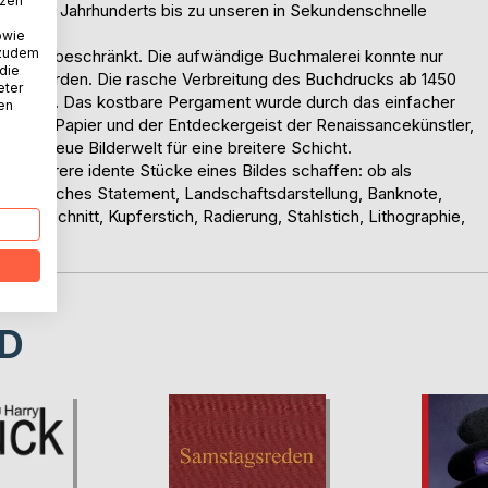
tzen
 des 15. Jahrhunderts bis zu unseren in Sekundenschnelle
owie
 zudem
lshäuser beschränkt. Die aufwändige Buchmalerei konnte nur
 die
ältigt werden. Die rasche Verbreitung des Buchdrucks ab 1450
eter
e Bilder. Das kostbare Pergament wurde durch das einfacher
nen
ruck und Papier und der Entdeckergeist der Renaissancekünstler,
eine neue Bilderwelt für eine breitere Schicht.
ill mehrere idente Stücke eines Bildes schaffen: ob als
lles politisches Statement, Landschaftsdarstellung, Banknote,
ls Holzschnitt, Kupferstich, Radierung, Stahlstich, Lithographie,
D