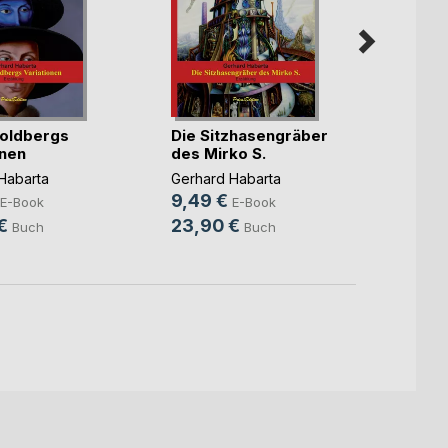
oldbergs
Die Sitzhasengräber
Meine
onen
des Mirko S.
Gerhar
Habarta
Gerhard Habarta
9,99
9,49 €
E-Book
E-Book
25,9
€
23,90 €
Buch
Buch