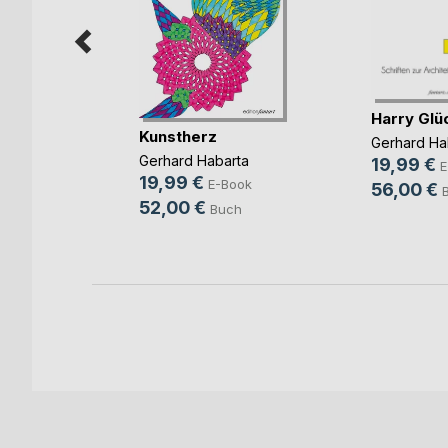
Harry Glü
n 50
Kunstherz
Gerhard Ha
 Best
Gerhard Habarta
19,99 €
E
r
19,99 €
E-Book
56,00 €
ok
52,00 €
Buch
ch