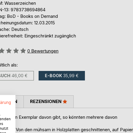
: Wasserzeichen
N-13: 9783738694864
lag: BoD - Books on Demand
cheinungsdatum: 12.03.2015
ache: Deutsch
ierefreiheit: Eingeschränkt zugänglich
ertung::
0
Bewertungen
ltlich als:
BUCH
46,00 €
E-BOOK
35,99 €
TIMMEN
REZENSIONEN
lärung
.
 es nur ein Exemplar davon gibt, so könnten mehrere davon
wenden
es
nutzt
ustellen. Von den mühsam in Holzplatten geschnittenen, auf Papier