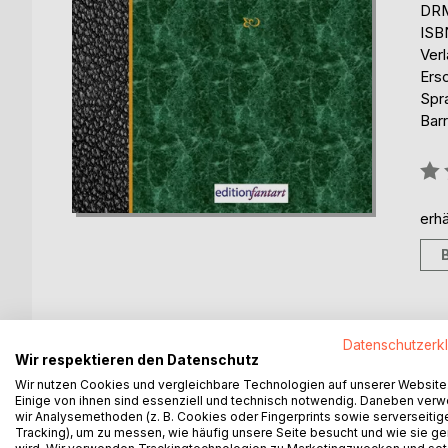
DRM
ISB
Ver
Ers
Spr
Barr
Bew
0%
erhä
BESCHREIBUNG
AUTOR/IN
PRESSES
Datenschutzerk
Wir respektieren den Datenschutz
Wir nutzen Cookies und vergleichbare Technologien auf unserer Website
Grafik ist immer eine Vervielfältigung. Auch wenn
Einige von ihnen sind essenziell und technisch notwendig. Daneben ver
gemacht werden oder könnte es gegeben haben.
wir Analysemethoden (z. B. Cookies oder Fingerprints sowie serverseitig
Tracking), um zu messen, wie häufig unsere Seite besucht und wie sie ge
Es dauerte nur unterschiedlich lange Zeit sie herz