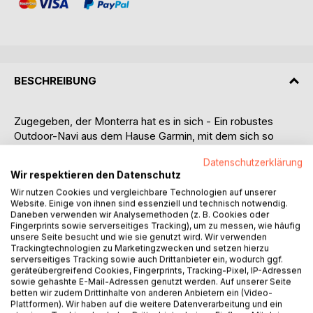
BESCHREIBUNG
Zugegeben, der Monterra hat es in sich - Ein robustes
Outdoor-Navi aus dem Hause Garmin, mit dem sich so
richtig gut Strecke machen lässt, mit einem Android-
Datenschutzerklärung
Betriebssystem, was unzählige weitere Anwendungen
Wir respektieren den Datenschutz
zulässt. Da kann man schnell den Durchblick verlieren.
Wir nutzen Cookies und vergleichbare Technologien auf unserer
Aber, keine Angst: Mit diesem GPS Praxisbuch brauchen
Website. Einige von ihnen sind essenziell und technisch notwendig.
Sie als GPS-Einsteiger keineswegs vor dem Gerät
Daneben verwenden wir Analysemethoden (z. B. Cookies oder
zurückzuschrecken.
Fingerprints sowie serverseitiges Tracking), um zu messen, wie häufig
unsere Seite besucht und wie sie genutzt wird. Wir verwenden
Für jedermann leicht verständlich erklärt sowie mit viel
Trackingtechnologien zu Marketingzwecken und setzen hierzu
Bildmaterial untermalt erlernen Sie hiermit den Monterra in
serverseitiges Tracking sowie auch Drittanbieter ein, wodurch ggf.
Betrieb zu nehmen, notwendige Online-Zugänge
geräteübergreifend Cookies, Fingerprints, Tracking-Pixel, IP-Adressen
einzurichten, die Funktionen des Gerätes durch Apps aus
sowie gehashte E-Mail-Adressen genutzt werden. Auf unserer Seite
betten wir zudem Drittinhalte von anderen Anbietern ein (Video-
dem Google Play-Store zu erweitern und natürlich die
Plattformen). Wir haben auf die weitere Datenverarbeitung und ein
Hauptfunktion: das gesamte Navigationsspektrum des