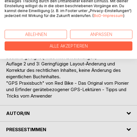
etwaiges Tracking durch den Drittanbieter keinen Einfluss. Mit deiner
Garmin-Gerätes zu beherrschen.
Einstellung willigst du in die oben beschriebenen Vorgänge ein. Du
kannst deine Einwilligung (z. B. im Footer unter „Privacy-Einstellungen“)
Von allgemeinen Grundlagen der GPS-Navigation über
jederzeit mit Wirkung für die Zukunft widerrufen. (
BoD-Impressum
)
optionales Zubehör, notwendigen Navigations-
Einstellungen am Gerät bis hin zur Planung und Erstellung
von Touren in der Kartensoftware BaseCamp am PC sowie
ABLEHNEN
ANPASSEN
der Auswertung nach der Tour werden Sie mit dieser
Lektüre den leichten Weg in das "Global Positioning
ALLE AKZEPTIEREN
System" finden. (PC-Anleitung für Windows-Nutzer
bestens geeignet, Mac mit Abweichungen)
Auflage 2 und 3: Geringfügige Layout-Änderung und
Korrektur des rechtlichen Inhaltes, keine Änderung des
eigentlichen Buchinhaltes.
"GPS Praxisbuch" von Red Bike - Das Original vom Pionier
und Erfinder gerätebezogener GPS-Lektüren - Tipps und
Tricks vom Anwender
AUTOR/IN
PRESSESTIMMEN