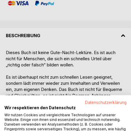
BESCHREIBUNG
Dieses Buch ist keine Gute-Nacht-Lektüre. Es ist auch
nicht für Menschen, die sich ein schnelles Urteil über
„richtig oder falsch“ bilden wollen.
Es ist überhaupt nicht zum schnellen Lesen geeignet,
sondern lädt immer wieder zum Innehalten und Verweilen
ein, zum eigenen Denken. Das Buch ist nicht für Bequeme
und Gleichgültige, es ist nicht für Dogmen-Anhänger.
Thomas B. Reichert öffnet eine Schatztruhe mit
Datenschutzerklärung
Geschichten, Symbolen, und Ereignissen, die mehr als
Wir respektieren den Datenschutz
2000 Jahre zurückliegen. Kunst für die Religion, Religion als
Wir nutzen Cookies und vergleichbare Technologien auf unserer
Kunst? Das ist nur einer der möglichen Blickwinkel. Der
Website. Einige von ihnen sind essenziell und technisch notwendig.
Daneben verwenden wir Analysemethoden (z. B. Cookies oder
Autor nimmt Bekanntes und vermischt es mit anderem
Fingerprints sowie serverseitiges Tracking), um zu messen, wie häufig