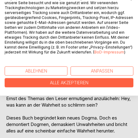
Bekannten, zieht logische Schlüsse und fordert immer
unsere Seite besucht und wie sie genutzt wird. Wir verwenden
wieder zum eigenen Denken auf. Wer sich dem entzieht, in
Trackingtechnologien zu Marketingzwecken und setzen hierzu
serverseitiges Tracking sowie auch Drittanbieter ein, wodurch ggf.
seiner Wohlfühl-Zone bliebt, verpasst das Gefühl von
geräteübergreifend Cookies, Fingerprints, Tracking-Pixel, IP-Adressen
Inspiration und Aha-Effekt. Ihm bleibt aber auch einiges
sowie gehashte E-Mail-Adressen genutzt werden. Auf unserer Seite
erspart.
betten wir zudem Drittinhalte von anderen Anbietern ein (Video-
Plattformen). Wir haben auf die weitere Datenverarbeitung und ein
etwaiges Tracking durch den Drittanbieter keinen Einfluss. Mit deiner
Wer möchte schon glauben, dass seine Vorfahren seit 40
Einstellung willigst du in die oben beschriebenen Vorgänge ein. Du
Generationen mit Geschichten an der Nase herumgeführt
kannst deine Einwilligung (z. B. im Footer unter „Privacy-Einstellungen“)
jederzeit mit Wirkung für die Zukunft widerrufen. (
BoD-Impressum
)
wurden, damit sie die von den Herrschenden gewünschte
Richtung einschlagen? Und es ist auch nicht leicht, sich von
den eigenen Gottes- und Glaubensbildern zu
ABLEHNEN
ANPASSEN
verabschieden, ja, sie auch nur in Frage zu stellen. Es ist
eine geistige Achterbahn-Fahrt mit ungewissem Ausgang.
ALLE AKZEPTIEREN
Dem Autor ist all dies bewusst und er scheint bei allem
Ernst des Themas den Leser ermutigend anzulächeln: Hey,
was kann an der Wahrheit so schlimm sein?
Dieses Buch begründet kein neues Dogma. Doch es
demontiert Dogmen, demaskiert Unwahrheiten und bricht
alles auf eine scheinbar einfache Wahrheit herunter.