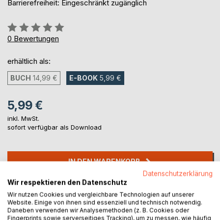
Barrierefreiheit: Eingeschränkt zugänglich
Bewertung::
0%
0
Bewertungen
erhältlich als:
BUCH
14,99 €
E-BOOK
5,99 €
5,99 €
inkl. MwSt.
sofort verfügbar als Download
IN DEN WARENKORB
Datenschutzerklärung
Wir respektieren den Datenschutz
Auf die Merkliste
Wir nutzen Cookies und vergleichbare Technologien auf unserer
Titel bewerten
Website. Einige von ihnen sind essenziell und technisch notwendig.
Daneben verwenden wir Analysemethoden (z. B. Cookies oder
Fingerprints sowie serverseitiges Tracking), um zu messen, wie häufig