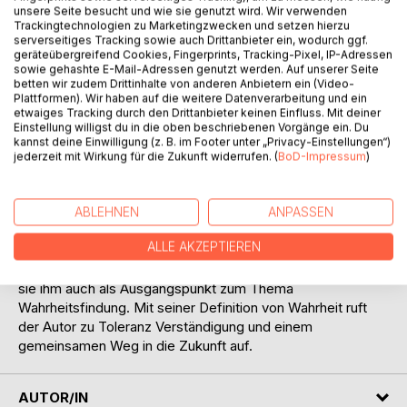
unsere Seite besucht und wie sie genutzt wird. Wir verwenden
Trackingtechnologien zu Marketingzwecken und setzen hierzu
serverseitiges Tracking sowie auch Drittanbieter ein, wodurch ggf.
geräteübergreifend Cookies, Fingerprints, Tracking-Pixel, IP-Adressen
sowie gehashte E-Mail-Adressen genutzt werden. Auf unserer Seite
betten wir zudem Drittinhalte von anderen Anbietern ein (Video-
Plattformen). Wir haben auf die weitere Datenverarbeitung und ein
BESCHREIBUNG
etwaiges Tracking durch den Drittanbieter keinen Einfluss. Mit deiner
Einstellung willigst du in die oben beschriebenen Vorgänge ein. Du
kannst deine Einwilligung (z. B. im Footer unter „Privacy-Einstellungen“)
Homosexualität stand lange Zeit unter Strafe, galt lange
jederzeit mit Wirkung für die Zukunft widerrufen. (
BoD-Impressum
)
Zeit als Krankheit und ist noch immer ein Thema, das gerne
mal tabuisiert wird. Jene Frage im Titel dieses Buches ist
sowohl provokativ als auch ironisch: Gott, wie findest du
ABLEHNEN
ANPASSEN
schwulen Sex? Sie dient dem Autor einerseits dazu, die
ALLE AKZEPTIEREN
Diskussion zum Thema Homosexualität innerhalb der
Kirche und Gesellschaft fortzuführen. Andererseits dient
sie ihm auch als Ausgangspunkt zum Thema
Wahrheitsfindung. Mit seiner Definition von Wahrheit ruft
der Autor zu Toleranz Verständigung und einem
gemeinsamen Weg in die Zukunft auf.
AUTOR/IN