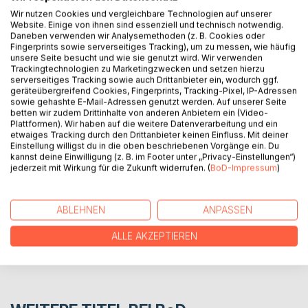
dieser Gesellschaft, gefallene Engel, seelisch
Wir nutzen Cookies und vergleichbare Technologien auf unserer
Geschundene, die ihr Glück suchen und es oft nicht finden.
Website. Einige von ihnen sind essenziell und technisch notwendig.
Aber Gott rümpft die Nase nicht, weil er weder Moralist
Daneben verwenden wir Analysemethoden (z. B. Cookies oder
noch Spießer oder mieser Advokat ist, schon gar keiner,
Fingerprints sowie serverseitiges Tracking), um zu messen, wie häufig
unsere Seite besucht und wie sie genutzt wird. Wir verwenden
der extremistische Ansichten vertritt, die ihm unterstellt
Trackingtechnologien zu Marketingzwecken und setzen hierzu
werden. In einer Zeit, in der Minderheiten wieder Gefahr
serverseitiges Tracking sowie auch Drittanbieter ein, wodurch ggf.
laufen, ihre Existenz rechtfertigen zu müssen, sollen sie
geräteübergreifend Cookies, Fingerprints, Tracking-Pixel, IP-Adressen
sowie gehashte E-Mail-Adressen genutzt werden. Auf unserer Seite
hier eine Stimme erhalten.
betten wir zudem Drittinhalte von anderen Anbietern ein (Video-
Plattformen). Wir haben auf die weitere Datenverarbeitung und ein
etwaiges Tracking durch den Drittanbieter keinen Einfluss. Mit deiner
AUTOR/IN
Einstellung willigst du in die oben beschriebenen Vorgänge ein. Du
kannst deine Einwilligung (z. B. im Footer unter „Privacy-Einstellungen“)
jederzeit mit Wirkung für die Zukunft widerrufen. (
BoD-Impressum
)
PRESSESTIMMEN
ABLEHNEN
ANPASSEN
REZENSIONEN
ALLE AKZEPTIEREN