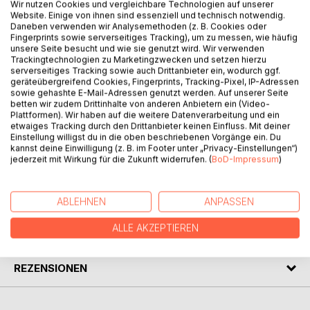
Wir nutzen Cookies und vergleichbare Technologien auf unserer
Website. Einige von ihnen sind essenziell und technisch notwendig.
Daneben verwenden wir Analysemethoden (z. B. Cookies oder
Die Figuren dieser Novellen sind Außenseiter, Fremde in
Fingerprints sowie serverseitiges Tracking), um zu messen, wie häufig
unsere Seite besucht und wie sie genutzt wird. Wir verwenden
dieser Gesellschaft, gefallene Engel, seelisch
Trackingtechnologien zu Marketingzwecken und setzen hierzu
Geschundene, die ihr Glück suchen und es oft nicht finden.
serverseitiges Tracking sowie auch Drittanbieter ein, wodurch ggf.
Aber Gott rümpft die Nase nicht, weil er weder Moralist
geräteübergreifend Cookies, Fingerprints, Tracking-Pixel, IP-Adressen
sowie gehashte E-Mail-Adressen genutzt werden. Auf unserer Seite
noch Spießer oder mieser Advokat ist, schon gar keiner,
betten wir zudem Drittinhalte von anderen Anbietern ein (Video-
der extremistische Ansichten vertritt, die ihm unterstellt
Plattformen). Wir haben auf die weitere Datenverarbeitung und ein
werden. In einer Zeit, in der Minderheiten wieder Gefahr
etwaiges Tracking durch den Drittanbieter keinen Einfluss. Mit deiner
Einstellung willigst du in die oben beschriebenen Vorgänge ein. Du
laufen, ihre Existenz rechtfertigen zu müssen, sollen sie
kannst deine Einwilligung (z. B. im Footer unter „Privacy-Einstellungen“)
hier eine Stimme erhalten.
jederzeit mit Wirkung für die Zukunft widerrufen. (
BoD-Impressum
)
AUTOR/IN
ABLEHNEN
ANPASSEN
ALLE AKZEPTIEREN
PRESSESTIMMEN
REZENSIONEN