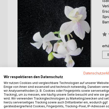
ISB
Ver
Ers
Spr
Barr
Bew
0%
erhä
Datenschutzerk
Wir respektieren den Datenschutz
Wir nutzen Cookies und vergleichbare Technologien auf unserer Website
Einige von ihnen sind essenziell und technisch notwendig. Daneben ver
wir Analysemethoden (z. B. Cookies oder Fingerprints sowie serverseitig
Tracking), um zu messen, wie häufig unsere Seite besucht und wie sie ge
BESCHREIBUNG
AUTOR/IN
PRESSES
wird. Wir verwenden Trackingtechnologien zu Marketingzwecken und se
hierzu serverseitiges Tracking sowie auch Drittanbieter ein, wodurch ggf.
geräteübergreifend Cookies, Fingerprints, Tracking-Pixel, IP-Adressen s