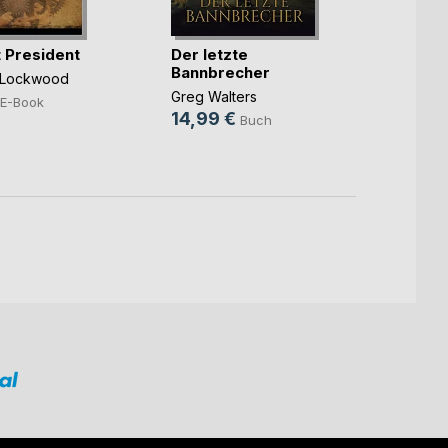
Magic
Page
t President
Der letzte
Becca 
Bannbrecher
l Lockwood
Queen
Greg Walters
E-Book
16,0
14,99 €
Buch