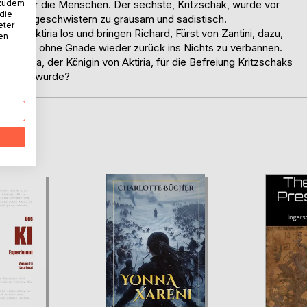
 zudem
ötter über die Menschen. Der sechste, Kritzschak, wurde vor
 die
en Göttergeschwistern zu grausam und sadistisch.
eter
auf Aktiria los und bringen Richard, Fürst von Zantini, dazu,
nen
, den Gott ohne Gnade wieder zurück ins Nichts zu verbannen.
aretha, der Königin von Aktiria, für die Befreiung Kritzschaks
erurteilt wurde?
D