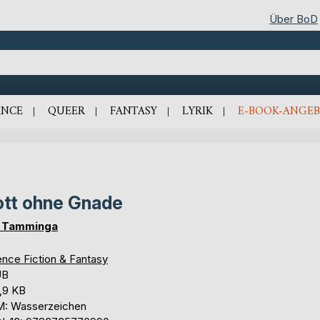
Über BoD
NCE
QUEER
FANTASY
LYRIK
E-BOOK-ANGEB
tt ohne Gnade
. Tamminga
ence Fiction & Fantasy
UB
,9 KB
: Wasserzeichen