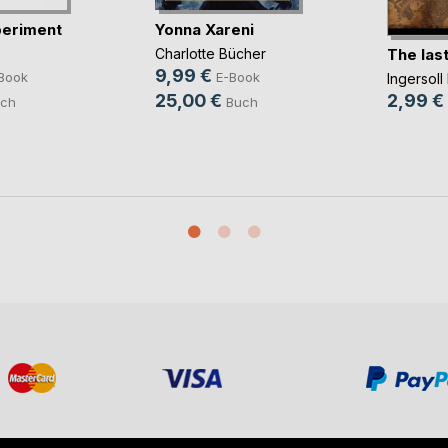
periment
Yonna Xareni
The las
Charlotte Bücher
9,99 €
Book
E-Book
Ingersol
25,00 €
2,99 €
ch
Buch