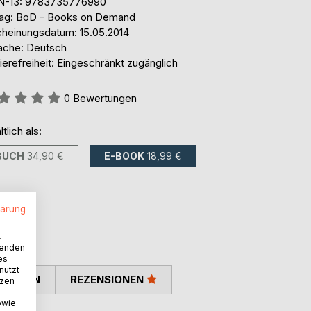
N-13: 9783735776990
lag: BoD - Books on Demand
cheinungsdatum: 15.05.2014
ache: Deutsch
ierefreiheit: Eingeschränkt zugänglich
ertung::
0
Bewertungen
ltlich als:
BUCH
34,90 €
E-BOOK
18,99 €
lärung
.
wenden
es
nutzt
TIMMEN
REZENSIONEN
tzen
owie