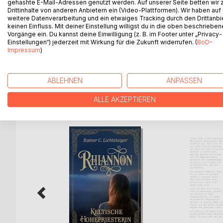
gehashte E-Mail-Adressen genutzt werden. Auf unserer Seite betten wir
In der feudalen Welt von Aktiria herrschen fünf G
Drittinhalte von anderen Anbietern ein (Video-Plattformen). Wir haben auf
langer Zeit ins Nichts verbannt, denn er war sein
weitere Datenverarbeitung und ein etwaiges Tracking durch den Drittanbi
Doch Anhänger des Kritzschak lassen seine Bestien 
keinen Einfluss. Mit deiner Einstellung willigst du in die oben beschriebe
Kritzschak zu befreien. Richard setzt alles daran
Vorgänge ein. Du kannst deine Einwilligung (z. B. im Footer unter „Privacy-
Einstellungen“) jederzeit mit Wirkung für die Zukunft widerrufen. (
BoD-
Doch wie soll er das schaffen, nachdem er von Marg
Impressum
)
zur härtesten Strafe, die Aktirias Recht vorsieht, v
ABLEHNEN
ANPASSEN
WEITERE TITEL BEI
Bo
ALLE AKZEPTIEREN