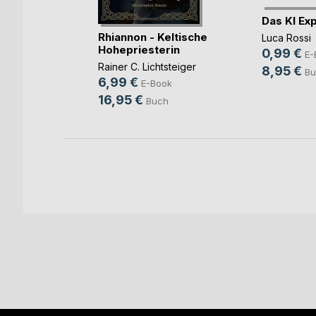
Das KI Ex
ne Licht
Rhiannon - Keltische
Luca Rossi
Hohepriesterin
0,99 €
E-
Rainer C. Lichtsteiger
8,95 €
ok
Bu
6,99 €
E-Book
h
16,95 €
Buch