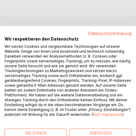
BESCHREIBUNG
Datenschutzerklärung
Wir respektieren den Datenschutz
Wir nutzen Cookies und vergleichbare Technologien auf unserer
Im Christentum geht es um die Selbstverantwortlichkeit
Website. Einige von ihnen sind essenziell und technisch notwendig.
des Menschen. Gleichzeitig weiß der Christ um seine
Daneben verwenden wir Analysemethoden (z. B. Cookies oder
Unzulänglichkeit und seiner Geborgenheit im Glauben.
Fingerprints sowie serverseitiges Tracking), um zu messen, wie häufig
unsere Seite besucht und wie sie genutzt wird. Wir verwenden
Gotteserkenntnis ist eine Frage der Vernunft und der
Trackingtechnologien zu Marketingzwecken und setzen hierzu
Verstandesnotwendigkeit. Der Mensch in Erkenntnis seiner
serverseitiges Tracking sowie auch Drittanbieter ein, wodurch ggf.
beschränkten geistigen Fähigkeiten findet im Glauben an
geräteübergreifend Cookies, Fingerprints, Tracking-Pixel, IP-Adressen
sowie gehashte E-Mail-Adressen genutzt werden. Auf unserer Seite
ein göttliches Sein Geborgenheit und Gewissheit, dass
betten wir zudem Drittinhalte von anderen Anbietern ein (Video-
alles Geschehen und letztendlich das Sein einen Sinn
Plattformen). Wir haben auf die weitere Datenverarbeitung und ein
ergibt, ohne es verstehen zu müssen. Jede Epoche hat für
etwaiges Tracking durch den Drittanbieter keinen Einfluss. Mit deiner
Einstellung willigst du in die oben beschriebenen Vorgänge ein. Du
die Menschen in der jeweiligen Zeit eine für sie
kannst deine Einwilligung (z. B. im Footer unter „Privacy-Einstellungen“)
verständliche und nachvollziehbare Darlegung des
jederzeit mit Wirkung für die Zukunft widerrufen. (
BoD-Impressum
)
Glaubensinhalts. Der Glaubensinhalt und das
Glaubensgeheimnis, hier Spiritualität, muss mit sprachlichen
und gedanklichen Mitteln der menschlichen Vernunft
ABLEHNEN
ANPASSEN