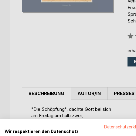
Ver
Ers
Spr
Sch
Bew
0%
erhä
BESCHREIBUNG
AUTOR/IN
PRESSES
"Die Schöpfung", dachte Gott bei sich
am Freitag um halb zwei,
"macht auch Erschöpfung eigentlich.
Datenschutzerk
Man ist nicht mehr so frei ..."
Wir respektieren den Datenschutz