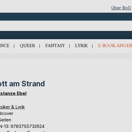
Über BoD
NCE
QUEER
FANTASY
LYRIK
E-BOOK-ANGEB
tt am Strand
stanze Ebel
siker & Lyrik
dcover
Seiten
N-13: 9783755732624