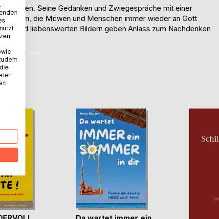
.
r zu fahren. Seine Gedanken und Zwiegespräche mit einer
wenden
ßen Fragen, die Möwen und Menschen immer wieder an Gott
es
Versen und liebenswerten Bildern geben Anlass zum Nachdenken
nutzt
tzen
owie
 zudem
 die
eter
D
nen
DERVOLL
Da wartet immer ein