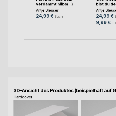
..)
verdammt hübs(...)
bist du de
tmann
,
Eros
Antje Sleuser
Antje Sleus
24,99 €
24,99 €
Buch
h
9,99 €
E-
3D-Ansicht des Produktes (beispielhaft auf 
Hardcover