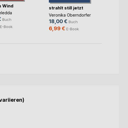
im Wind
Feuer
strahlt still jetzt
eledda
Franky
Veronika Oberndorfer
Taebi
€
Buch
18,00 €
Buch
8,00
E-Book
6,99 €
E-Book
variieren)