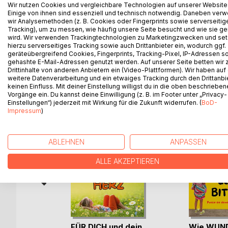
Wir nutzen Cookies und vergleichbare Technologien auf unserer Website
Höchste Zeit für Gott, mal ein paar Tage ans Mee
Einige von ihnen sind essenziell und technisch notwendig. Daneben ver
eifersüchtigen Möwe bieten Einblicke in die gro
wir Analysemethoden (z. B. Cookies oder Fingerprints sowie serverseitig
haben. Diese und alle Antworten in feinsinnigen 
Tracking), um zu messen, wie häufig unsere Seite besucht und wie sie ge
wird. Wir verwenden Trackingtechnologien zu Marketingzwecken und se
und Schmunzeln.
hierzu serverseitiges Tracking sowie auch Drittanbieter ein, wodurch ggf.
geräteübergreifend Cookies, Fingerprints, Tracking-Pixel, IP-Adressen s
gehashte E-Mail-Adressen genutzt werden. Auf unserer Seite betten wir
Drittinhalte von anderen Anbietern ein (Video-Plattformen). Wir haben auf
weitere Datenverarbeitung und ein etwaiges Tracking durch den Drittanbi
WEITERE TITEL BEI
Bo
keinen Einfluss. Mit deiner Einstellung willigst du in die oben beschriebe
Vorgänge ein. Du kannst deine Einwilligung (z. B. im Footer unter „Privacy-
Einstellungen“) jederzeit mit Wirkung für die Zukunft widerrufen. (
BoD-
Impressum
)
ABLEHNEN
ANPASSEN
ALLE AKZEPTIEREN
r Dichtung
FÜR DICH und dein
Wie WUN