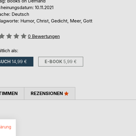
lag: Books on Demand
cheinungsdatum: 10.11.2021
ache: Deutsch
lagworte: Humor, Christ, Gedicht, Meer, Gott
ertung::
0
Bewertungen
ltlich als:
BUCH
14,99 €
E-BOOK
5,99 €
TIMMEN
REZENSIONEN
lärung