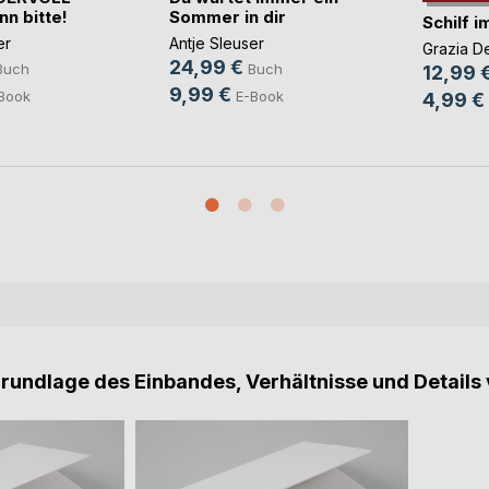
nn bitte!
Sommer in dir
Schilf 
er
Antje Sleuser
Grazia D
24,99 €
Buch
Buch
12,99 
9,99 €
Book
E-Book
4,99 €
Grundlage des Einbandes, Verhältnisse und Details 