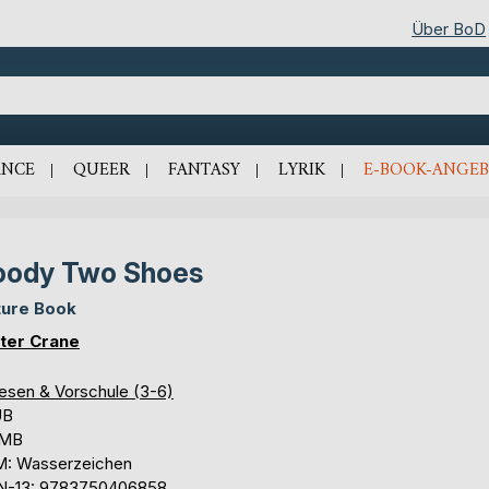
Über BoD
NCE
QUEER
FANTASY
LYRIK
E-BOOK-ANGEB
oody Two Shoes
ture Book
ter Crane
lesen & Vorschule (3-6)
UB
 MB
: Wasserzeichen
N-13: 9783750406858