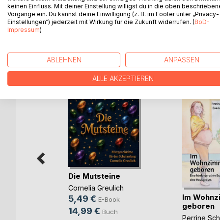
themselves from starving. They were also without
keinen Einfluss. Mit deiner Einstellung willigst du in die oben beschriebe
Vorgänge ein. Du kannst deine Einwilligung (z. B. im Footer unter „Privacy-
not even two pairs between them; Tommy, who had to
Einstellungen“) jederzeit mit Wirkung für die Zukunft widerrufen. (
BoD-
Margery for a long time wore but one shoe. ...
Impressum
)
ABLEHNEN
ANPASSEN
WEITERE TITEL BEI
Bo
ALLE AKZEPTIEREN
Die Mutsteine
Cornelia Greulich
Im Wohnz
5,49 €
E-Book
im
geboren
14,99 €
Buch
rgang
Perrine Sc