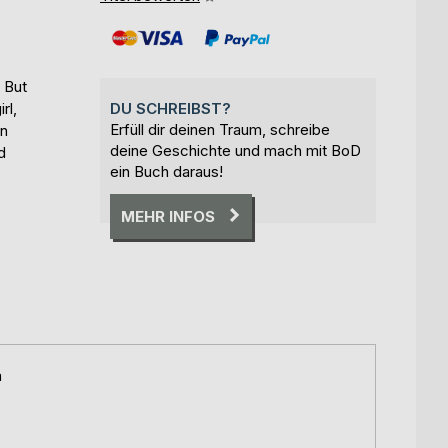
 But
rl,
DU SCHREIBST?
Erfüll dir deinen Traum, schreibe
en
deine Geschichte und mach mit BoD
d
ein Buch daraus!
MEHR INFOS
a