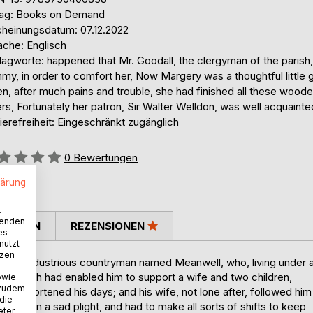
lag: Books on Demand
cheinungsdatum: 07.12.2022
ache: Englisch
agworte: happened that Mr. Goodall, the clergyman of the parish,
y, in order to comfort her, Now Margery was a thoughtful little gi
n, after much pains and trouble, she had finished all these wood
ers, Fortunately her patron, Sir Walter Welldon, was well acquainte
ierefreiheit: Eingeschränkt zugänglich
ertung::
0
Bewertungen
lärung
.
wenden
TIMMEN
REZENSIONEN
es
nutzt
tzen
nest, industrious countryman named Meanwell, who, living under 
 farm, which had enabled him to support a wife and two children,
owie
 zudem
n shortened his days; and his wife, not lone after, followed him
 die
e left in a sad plight, and had to make all sorts of shifts to keep
eter