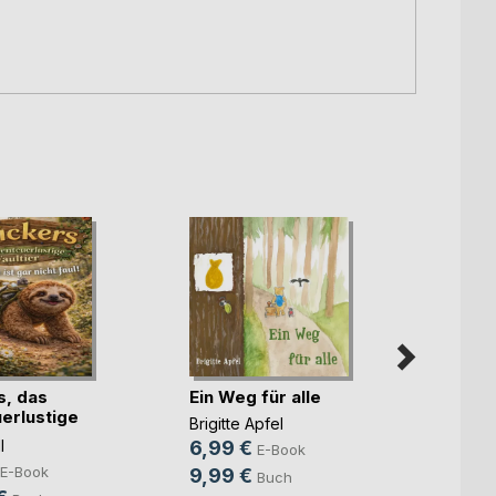
Kimmi
Günth
s, das
Ein Weg für alle
8,99
erlustige
Brigitte Apfel
19,9
l
6,99 €
E-Book
E-Book
9,99 €
Buch