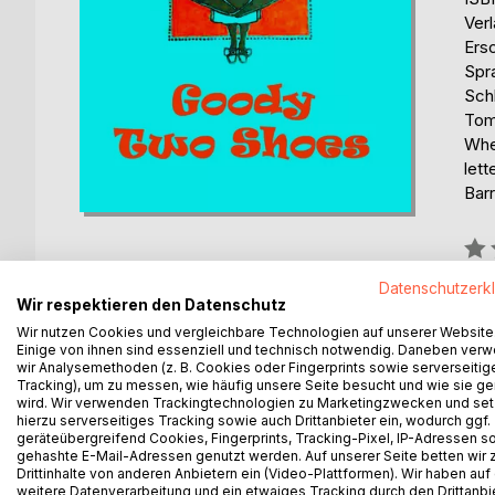
Ver
Ers
Spr
Schl
Tomm
Whe
lett
Barr
Bew
0%
Datenschutzerk
Wir respektieren den Datenschutz
Wir nutzen Cookies und vergleichbare Technologien auf unserer Website
Einige von ihnen sind essenziell und technisch notwendig. Daneben ver
BESCHREIBUNG
AUTOR/IN
PRESSES
wir Analysemethoden (z. B. Cookies oder Fingerprints sowie serverseitig
Tracking), um zu messen, wie häufig unsere Seite besucht und wie sie ge
wird. Wir verwenden Trackingtechnologien zu Marketingzwecken und se
IN the reign of good Queen Bess, there was an ho
hierzu serverseitiges Tracking sowie auch Drittanbieter ein, wodurch ggf.
hard landlord, was cruelly turned out of his little
geräteübergreifend Cookies, Fingerprints, Tracking-Pixel, IP-Adressen s
gehashte E-Mail-Adressen genutzt werden. Auf unserer Seite betten wir
called Tommy and Margery. Care and misfortune soo
Drittinhalte von anderen Anbietern ein (Video-Plattformen). Wir haben auf
to the crave. At her death the two poor children wer
weitere Datenverarbeitung und ein etwaiges Tracking durch den Drittanbi