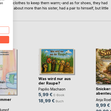
 proper clothes to keep them warm;-and as for shoes, they had
nen
 go about more than his sister, had a pair to himself, but little
D
Was wird nur aus
der Raupe?
Snicker
Papilio Machaon
abenteu
5,99 €
E-Book
Faultier
immer
Anja Roel
18,99 €
Buch
9,99 €
hlumpf