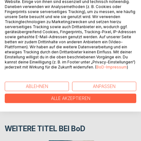
Website. Einige von ihnen sind essenziell und technisch notwendig.
Daneben verwenden wir Analysemethoden (z. B. Cookies oder
Hongkong, 2013. Von einer Reisenden, die in der
Fingerprints sowie serverseitiges Tracking), um zu messen, wie häufig
einzigartigen Welt- und Hafenstadt kommunikative
unsere Seite besucht und wie sie genutzt wird. Wir verwenden
Internationalität, britischen Humor, europäische, weltoffene
Trackingtechnologien zu Marketingzwecken und setzen hierzu
serverseitiges Tracking sowie auch Drittanbieter ein, wodurch ggf.
Wirtschaftlichkeit, asiatische Spiritualität und Dienstbarkeit
geräteübergreifend Cookies, Fingerprints, Tracking-Pixel, IP-Adressen
entdeckt.
sowie gehashte E-Mail-Adressen genutzt werden. Auf unserer Seite
betten wir zudem Drittinhalte von anderen Anbietern ein (Video-
Plattformen). Wir haben auf die weitere Datenverarbeitung und ein
etwaiges Tracking durch den Drittanbieter keinen Einfluss. Mit deiner
AUTOR/IN
Einstellung willigst du in die oben beschriebenen Vorgänge ein. Du
kannst deine Einwilligung (z. B. im Footer unter „Privacy-Einstellungen“)
jederzeit mit Wirkung für die Zukunft widerrufen. (
BoD-Impressum
)
PRESSESTIMMEN
REZENSIONEN
ABLEHNEN
ANPASSEN
ALLE AKZEPTIEREN
WEITERE TITEL BEI
BoD