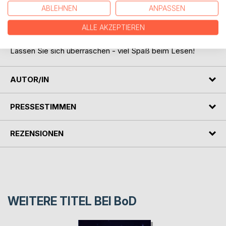
Folgen Sie den Akteuren in eine Welt der Forschung im
ABLEHNEN
ANPASSEN
Spannungsfeld von internationalen Machtinteressen,
ALLE AKZEPTIEREN
Verschwörungen, aber auch persönlichem Zwiespalt,
Eitelkeiten, Ehrgeiz und Egoismus.
Lassen Sie sich überraschen - viel Spaß beim Lesen!
AUTOR/IN
PRESSESTIMMEN
REZENSIONEN
WEITERE TITEL BEI
BoD