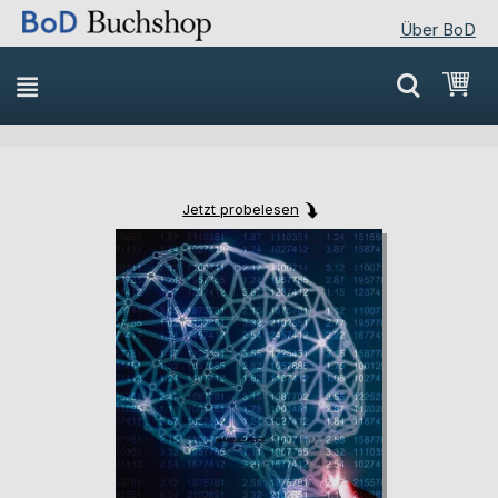
Über BoD
Direkt
Mei
zum
Inhalt
Jetzt probelesen
Skip
Skip
to
to
the
the
end
beginning
of
of
the
the
images
images
gallery
gallery