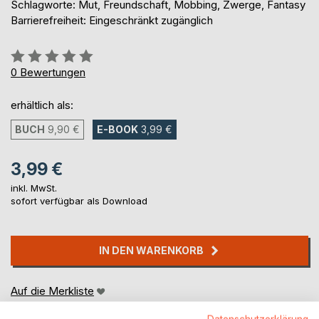
Schlagworte: Mut, Freundschaft, Mobbing, Zwerge, Fantasy
Barrierefreiheit: Eingeschränkt zugänglich
Bewertung::
0%
0
Bewertungen
erhältlich als:
BUCH
9,90 €
E-BOOK
3,99 €
3,99 €
inkl. MwSt.
sofort verfügbar als Download
IN DEN WARENKORB
Auf die Merkliste
Titel bewerten