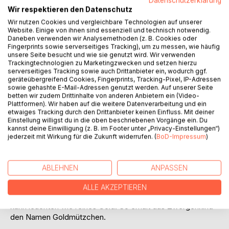
Datenschutzerklärung
Wir respektieren den Datenschutz
Wir nutzen Cookies und vergleichbare Technologien auf unserer
Website. Einige von ihnen sind essenziell und technisch notwendig.
Daneben verwenden wir Analysemethoden (z. B. Cookies oder
Fingerprints sowie serverseitiges Tracking), um zu messen, wie häufig
unsere Seite besucht und wie sie genutzt wird. Wir verwenden
Trackingtechnologien zu Marketingzwecken und setzen hierzu
BESCHREIBUNG
serverseitiges Tracking sowie auch Drittanbieter ein, wodurch ggf.
geräteübergreifend Cookies, Fingerprints, Tracking-Pixel, IP-Adressen
sowie gehashte E-Mail-Adressen genutzt werden. Auf unserer Seite
betten wir zudem Drittinhalte von anderen Anbietern ein (Video-
Im Randuri-Zwergenland wird ein Findelkind entdeckt. Ein
Plattformen). Wir haben auf die weitere Datenverarbeitung und ein
Schreiner und seine Frau versorgen das Kind. Mit
etwaiges Tracking durch den Drittanbieter keinen Einfluss. Mit deiner
Erschrecken bemerken sie, dass es eine gelbe Mütze
Einstellung willigst du in die oben beschriebenen Vorgänge ein. Du
kannst deine Einwilligung (z. B. im Footer unter „Privacy-Einstellungen“)
trägt. Im Randuriland kommt jedes Zwergenkind mit einer
jederzeit mit Wirkung für die Zukunft widerrufen. (
BoD-Impressum
)
roten Mütze zur Welt, die es das ganze Leben lang behält.
Aufgrund der abweichenden Mützenfarbe wird der Zwerg
von anderen Kindern gemieden. Sein größter Wunsch ist,
ABLEHNEN
ANPASSEN
einen Freund zu finden, der ihn versteht und so liebt, wie er
ist.
ALLE AKZEPTIEREN
Das gelbe Mützchen hat eine besondere Eigenschaft, es
kann leuchten wie reines Gold. So erhält das Zwergenkind
den Namen Goldmützchen.