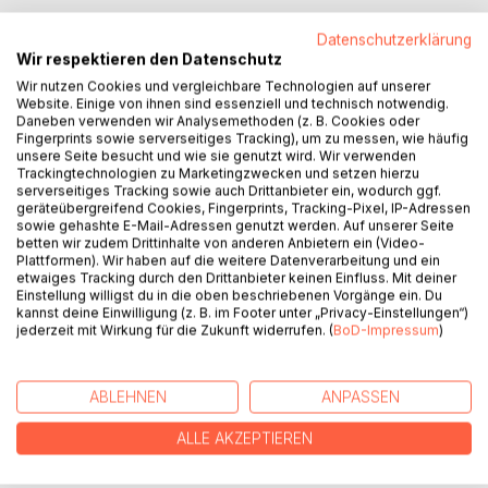
Silvija Sh. D. Krammers lyrische Stimme verbindet
Datenschutzerklärung
Imagination, Intuition und künstlerische Freiheit und
Wir respektieren den Datenschutz
inspiriert Leserinnen und Leser, selbst kreativ zu werden.
Wir nutzen Cookies und vergleichbare Technologien auf unserer
Ideal für alle, die Poesie lieben und dabei etwas Neues
Website. Einige von ihnen sind essenziell und technisch notwendig.
ausprobieren möchten.
Daneben verwenden wir Analysemethoden (z. B. Cookies oder
Fingerprints sowie serverseitiges Tracking), um zu messen, wie häufig
Diese besondere Form der Integralen Imaginationslyrik lädt
unsere Seite besucht und wie sie genutzt wird. Wir verwenden
Trackingtechnologien zu Marketingzwecken und setzen hierzu
dazu ein, aus einer einzigen Zeile oder einem Abschnitt ein
serverseitiges Tracking sowie auch Drittanbieter ein, wodurch ggf.
inneres Bild entstehen zu lassen im Kopf, im Herzen oder
geräteübergreifend Cookies, Fingerprints, Tracking-Pixel, IP-Adressen
sogar auf Papier. Die Autorin empfiehlt, den Text beim
sowie gehashte E-Mail-Adressen genutzt werden. Auf unserer Seite
betten wir zudem Drittinhalte von anderen Anbietern ein (Video-
Lesen nicht nur zu erfassen, sondern zu erleben: Düfte,
Plattformen). Wir haben auf die weitere Datenverarbeitung und ein
Klänge, Stimmungen und Emotionen wahrzunehmen und
etwaiges Tracking durch den Drittanbieter keinen Einfluss. Mit deiner
sich Zeit für das Eintauchen in diese poetische Erfahrung
Einstellung willigst du in die oben beschriebenen Vorgänge ein. Du
kannst deine Einwilligung (z. B. im Footer unter „Privacy-Einstellungen“)
zu nehmen.
jederzeit mit Wirkung für die Zukunft widerrufen. (
BoD-Impressum
)
Goldene Kugel verbindet Sprachlosigkeit, einzelne Worte
und aneinandergereihte Bilder wie Perlen auf einer Schnur.
ABLEHNEN
ANPASSEN
Der Band sucht nach dem kostbaren inneren Kern, der sich
hinter Sprache, Schweigen und alltäglichen Erscheinungen
ALLE AKZEPTIEREN
verbirgt.