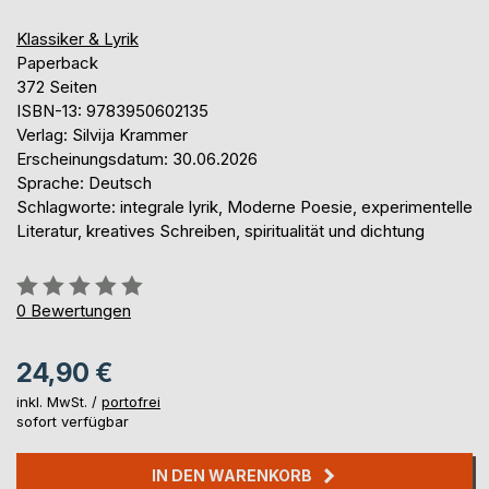
Klassiker & Lyrik
Paperback
372 Seiten
ISBN-13: 9783950602135
Verlag: Silvija Krammer
Erscheinungsdatum: 30.06.2026
Sprache: Deutsch
Schlagworte: integrale lyrik, Moderne Poesie, experimentelle
Literatur, kreatives Schreiben, spiritualität und dichtung
Bewertung::
0%
0
Bewertungen
24,90 €
inkl. MwSt. /
portofrei
sofort verfügbar
IN DEN WARENKORB