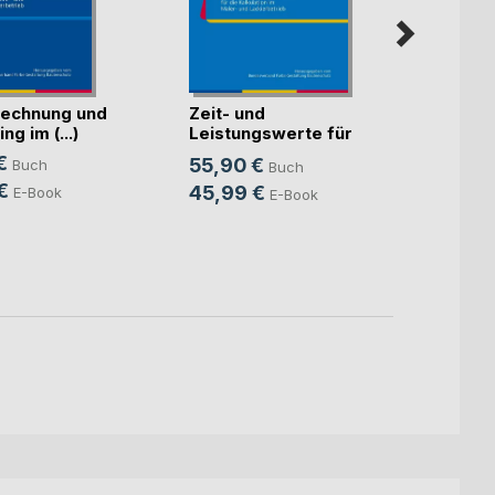
echnung und
Zeit- und
Künst
ng im (...)
Leistungswerte für
Intell
die K(...)
€
55,90 €
Buch
Buch
Mitte
Sven S
€
45,99 €
E-Book
E-Book
24,9
18,9