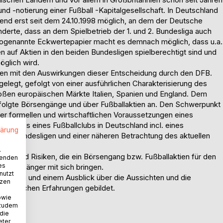
nd -notierung einer Fußball -Kapitalgesellschaft. In Deutschland
end erst seit dem 24.10.1998 möglich, an dem der Deutsche
derte, dass an dem Spielbetrieb der 1. und 2. Bundesliga auch
sogenannte Eckwertepapier macht es demnach möglich, dass u.a.
 auf Aktien in den beiden Bundesligen spielberechtigt sind und
öglich wird.
nden mit den Auswirkungen dieser Entscheidung durch den DFB.
elegt, gefolgt von einer ausführlichen Charakterisierung des
ßen europäischen Märkte Italien, Spanien und England. Dem
 erfolgte Börsengänge und über Fußballaktien an. Den Schwerpunkt
 der formellen und wirtschaftlichen Voraussetzungen eines
en IPOs eines Fußballclubs in Deutschland incl. eines
lärung
den Bundesligen und einer näheren Betrachtung des aktuellen
.
.
en und Risiken, die ein Börsengang bzw. Fußballaktien für den
wenden
es
eine Anhänger mit sich bringen.
nutzt
ürdigung und einem Ausblick über die Aussichten und die
tzen
uropäischen Erfahrungen gebildet.
owie
 zudem
 die
eter