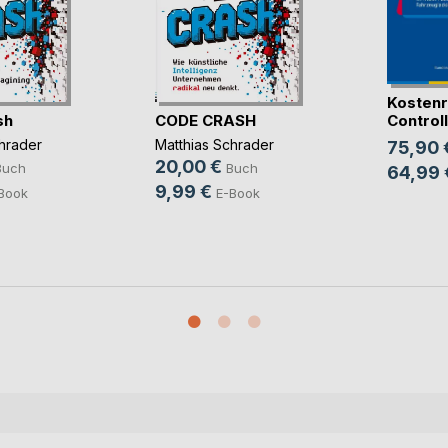
Kostenr
sh
CODE CRASH
Controlli
hrader
Matthias Schrader
75,90 
20,00 €
Buch
Buch
64,99 
9,99 €
Book
E-Book