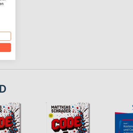
nen
D