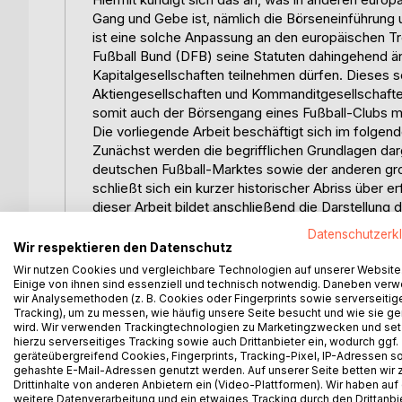
Gang und Gebe ist, nämlich die Börseneinführung u
ist eine solche Anpassung an den europäischen Tr
Fußball Bund (DFB) seine Statuten dahingehend än
Kapitalgesellschaften teilnehmen dürfen. Dieses 
Aktiengesellschaften und Kommanditgesellschaften
somit auch der Börsengang eines Fußball-Clubs m
Die vorliegende Arbeit beschäftigt sich im folge
Zunächst werden die begrifflichen Grundlagen darg
deutschen Fußball-Marktes sowie der anderen gro
schließt sich ein kurzer historischer Abriss über
dieser Arbeit bildet anschließend die Darstellung
Börsengangs und der Durchführung eines potentiell
Datenschutzerk
empirischen Überblicks über Börsenkandidaten in 
Wir respektieren den Datenschutz
Standes der Börsenpläne von Borussia Dortmund
Wir nutzen Cookies und vergleichbare Technologien auf unserer Website
Dazu gehört auch die Gegenüberstellung von Chanc
Einige von ihnen sind essenziell und technisch notwendig. Daneben ver
wir Analysemethoden (z. B. Cookies oder Fingerprints sowie serverseitig
Verein, für Anleger und für den Fußballsport und s
Tracking), um zu messen, wie häufig unsere Seite besucht und wie sie ge
Der Abschluss wird von einer kurzen kritischen W
wird. Wir verwenden Trackingtechnologien zu Marketingzwecken und se
Bedeutung deutscher Fußball-AGs aufgrund der e
hierzu serverseitiges Tracking sowie auch Drittanbieter ein, wodurch ggf.
geräteübergreifend Cookies, Fingerprints, Tracking-Pixel, IP-Adressen s
gehashte E-Mail-Adressen genutzt werden. Auf unserer Seite betten wir
Inhaltsverzeichnis:Inhaltsverzeichnis:
Drittinhalte von anderen Anbietern ein (Video-Plattformen). Wir haben auf
InhaltsverzeichnisII
weitere Datenverarbeitung und ein etwaiges Tracking durch den Drittanbi