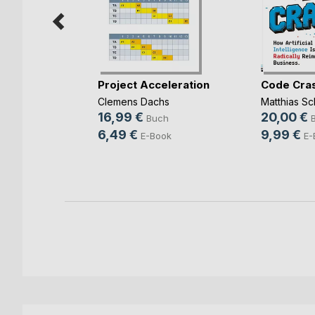
rbereitung
Project Acceleration
Code Cra
(...)
Clemens Dachs
Matthias Sc
ut
16,99 €
20,00 €
Buch
ch
6,49 €
9,99 €
E-Book
E-
ook