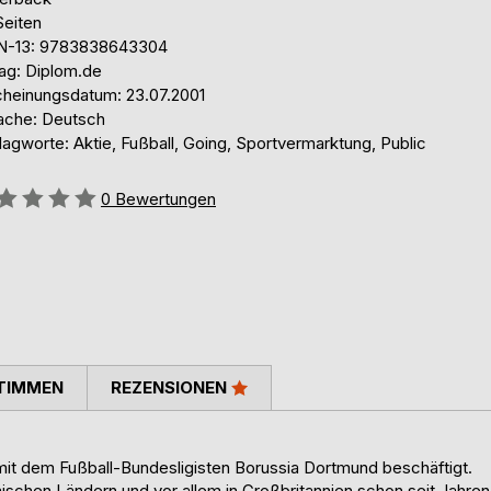
Seiten
N-13: 9783838643304
lag: Diplom.de
cheinungsdatum: 23.07.2001
ache: Deutsch
agworte: Aktie, Fußball, Going, Sportvermarktung, Public
ertung::
0
Bewertungen
TIMMEN
REZENSIONEN
h mit dem Fußball-Bundesligisten Borussia Dortmund beschäftigt.
äischen Ländern und vor allem in Großbritannien schon seit Jahren