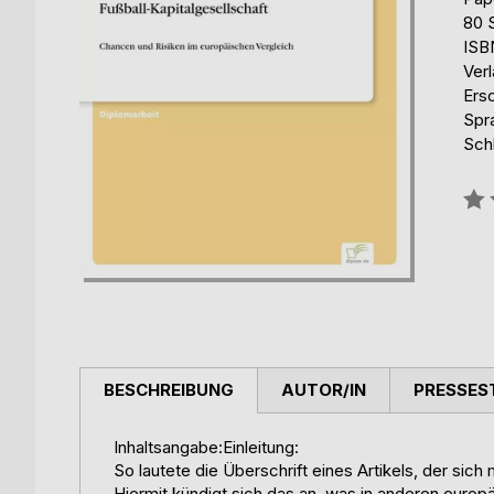
80 
ISB
Ver
Ers
Spr
Schl
Bew
0%
BESCHREIBUNG
AUTOR/IN
PRESSES
Inhaltsangabe:Einleitung:
So lautete die Überschrift eines Artikels, der sic
Hiermit kündigt sich das an, was in anderen europ