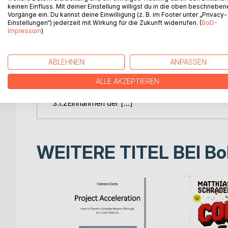
AbkürzungsverzeichnisIV
keinen Einfluss. Mit deiner Einstellung willigst du in die oben beschriebe
Vorgänge ein. Du kannst deine Einwilligung (z. B. im Footer unter „Privacy-
AbbildungsverzeichnisVI
Einstellungen“) jederzeit mit Wirkung für die Zukunft widerrufen. (
BoD-
1.Einleitung und Gang der Untersuchung1
Impressum
)
2.Begriffliche Grundlegung2
2.1Going Public2
2.2Fußball-Kapitalgesellschaft2
ABLEHNEN
ANPASSEN
3.Charakterisierung des Fußball-Marktes2
3.1Deutschland3
ALLE AKZEPTIEREN
3.1.1Die Fußball-Bundesliga3
3.1.2Einnahmen der […]
WEITERE TITEL BEI
Bo