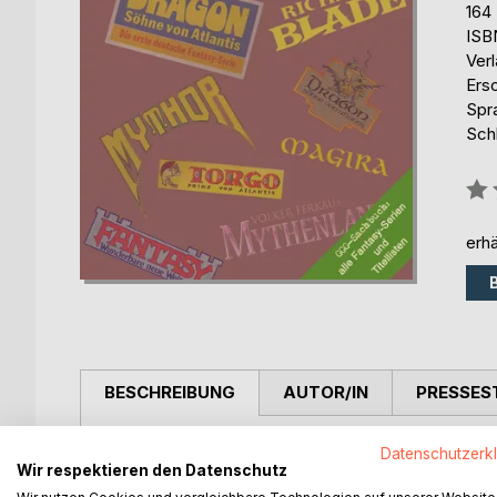
164
ISB
Ver
Ers
Spr
Sch
Bew
0%
erhä
BESCHREIBUNG
AUTOR/IN
PRESSES
Zwischen 1973 und 1986 - dem eher überschaubar
Datenschutzerk
Wir respektieren den Datenschutz
Bereich erreicht hatte - erschienen dort mehr al
Heftromane. Der Fantasy-Heftroman brachte es im