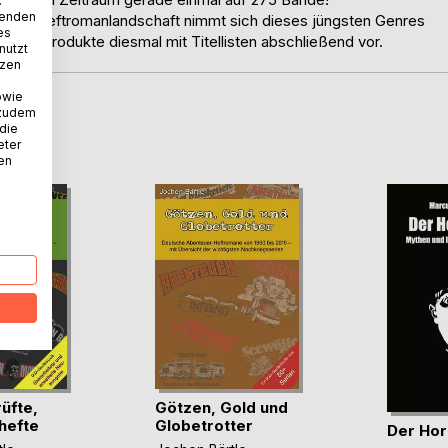
.
wenden
che Heftromanlandschaft nimmt sich dieses jüngsten Genres
es
 Nebenprodukte diesmal mit Titellisten abschließend vor.
nutzt
tzen
owie
 zudem
D
 die
eter
nen
üfte,
Götzen, Gold und
hefte
Globetrotter
Der Hor