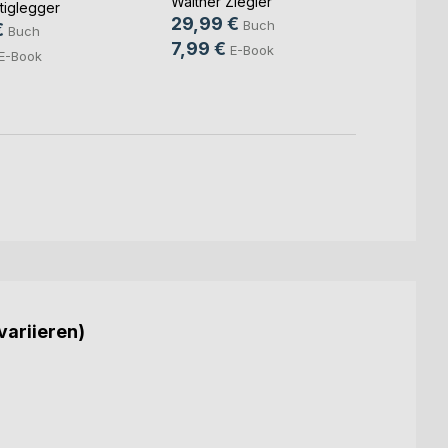
Walther Ziegler
tiglegger
9,99
29,99 €
Buch
€
Buch
7,99 €
E-Book
E-Book
variieren)