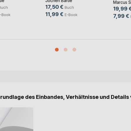
tle
Jochen Bärtle
Marcus S
17,50 €
Buch
Buch
19,99 
11,99 €
-Book
E-Book
7,99 €
Grundlage des Einbandes, Verhältnisse und Details 