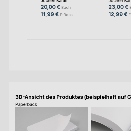
 Martin
Jochen Bärtle
Jochen Bär
20,00 €
23,00 €
ch
Buch
11,99 €
12,99 €
ook
E-Book
E
3D-Ansicht des Produktes (beispielhaft auf 
Paperback