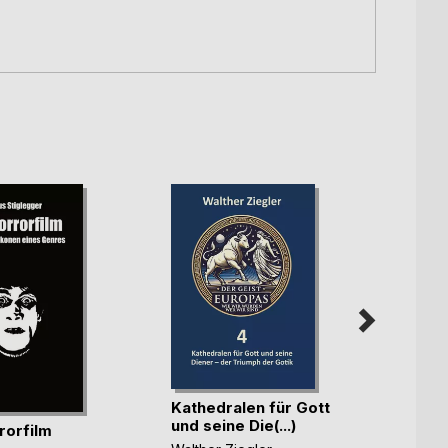
Rhau
Kathedralen für Gott
Heiko
und seine Die(...)
rorfilm
24,9