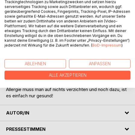
Trackingtechnologien zu Marketingzwecken und setzen hierzu
serverseitiges Tracking sowie auch Drittanbieter ein, wodurch ggf.
geräteübergreifend Cookies, Fingerprints, Tracking-Pixel, IP-Adressen
sowie gehashte E-Mail-Adressen genutzt werden. Auf unserer Seite
betten wir zudem Drittinhalte von anderen Anbietern ein (Video-
Plattformen). Wir haben auf die weitere Datenverarbeitung und ein
etwaiges Tracking durch den Drittanbieter keinen Einfluss. Mit deiner
Einstellung willigst du in die oben beschriebenen Vorgänge ein. Du
BESCHREIBUNG
kannst deine Einwilligung (z. B. im Footer unter „Privacy-Einstellungen“)
jederzeit mit Wirkung für die Zukunft widerrufen. (
BoD-Impressum
)
Glutenfrei kann weder gesund noch lecker sein?
Das war einmal, in diesem Buch sind viele tolle, leckere und
ABLEHNEN
ANPASSEN
abwechslungsreiche Rezepte aus allen Sparten und
ALLE AKZEPTIEREN
Bereichen.
Hier ist für Jeden etwas dabei, denn selbst mit einer
Allergie muss man auf nichts verzichten und noch dazu, ist
es einfach nur gesund!
AUTOR/IN
PRESSESTIMMEN