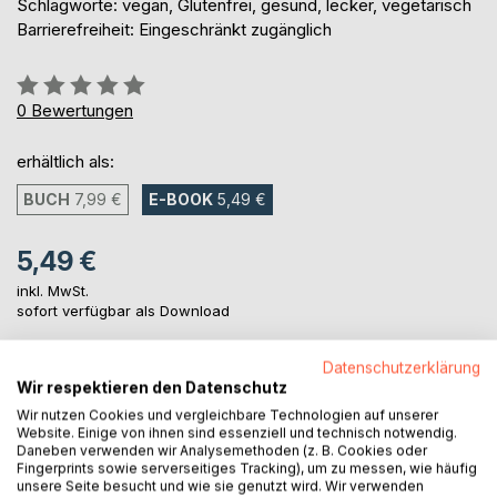
Schlagworte: vegan, Glutenfrei, gesund, lecker, vegetarisch
Barrierefreiheit: Eingeschränkt zugänglich
Bewertung::
0%
0
Bewertungen
erhältlich als:
BUCH
7,99 €
E-BOOK
5,49 €
5,49 €
inkl. MwSt.
sofort verfügbar als Download
Datenschutzerklärung
Wir respektieren den Datenschutz
IN DEN WARENKORB
Wir nutzen Cookies und vergleichbare Technologien auf unserer
Website. Einige von ihnen sind essenziell und technisch notwendig.
Auf die Merkliste
Daneben verwenden wir Analysemethoden (z. B. Cookies oder
Fingerprints sowie serverseitiges Tracking), um zu messen, wie häufig
Titel bewerten
unsere Seite besucht und wie sie genutzt wird. Wir verwenden