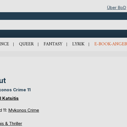
Über BoD
NCE
QUEER
FANTASY
LYRIK
E-BOOK-ANGEB
ut
onos Crime 11
l Katsitis
d 11:
Mykonos Crime
is & Thriller