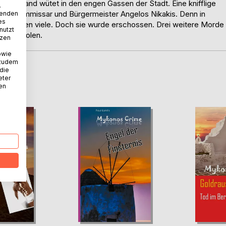
Großbrand wütet in den engen Gassen der Stadt. Eine knifflige
.
h für Kommissar und Bürgermeister Angelos Nikakis. Denn in
wenden
es
r, denken viele. Doch sie wurde erschossen. Drei weitere Morde
nutzt
ft zu holen.
tzen
owie
 zudem
 die
D
eter
nen