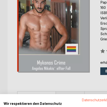
Pap
160
ISB
Ver
Ers
Spr
Sch
Gri
Bew
0%
erhä
BESCHREIBUNG
AUTOR/IN
PRESSES
Datenschutzerk
Wir respektieren den Datenschutz