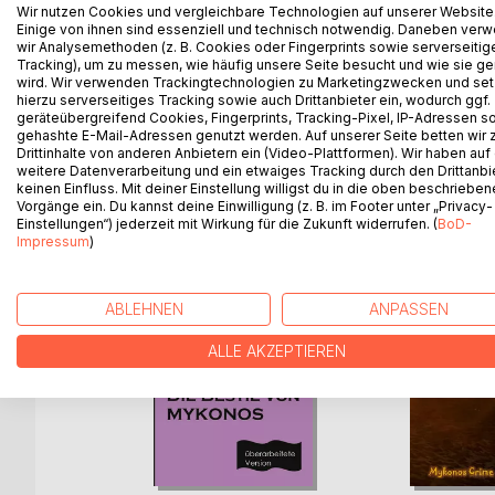
Der Alptraum aller Chora-Bewohner wird wahr. Ein 
Wir nutzen Cookies und vergleichbare Technologien auf unserer Website
Aufgabe nicht nur für die Feuerwehr, sondern auc
Einige von ihnen sind essenziell und technisch notwendig. Daneben ver
wir Analysemethoden (z. B. Cookies oder Fingerprints sowie serverseitig
einem Haus findet man eine Leiche. Ein Brandopfe
Tracking), um zu messen, wie häufig unsere Seite besucht und wie sie ge
und der Wiederaufbau lassen Angelos kaum Zeit Lu
wird. Wir verwenden Trackingtechnologien zu Marketingzwecken und se
hierzu serverseitiges Tracking sowie auch Drittanbieter ein, wodurch ggf.
geräteübergreifend Cookies, Fingerprints, Tracking-Pixel, IP-Adressen s
gehashte E-Mail-Adressen genutzt werden. Auf unserer Seite betten wir
Drittinhalte von anderen Anbietern ein (Video-Plattformen). Wir haben auf
WEITERE TITEL BEI
Bo
weitere Datenverarbeitung und ein etwaiges Tracking durch den Drittanbi
keinen Einfluss. Mit deiner Einstellung willigst du in die oben beschriebe
Vorgänge ein. Du kannst deine Einwilligung (z. B. im Footer unter „Privacy-
Einstellungen“) jederzeit mit Wirkung für die Zukunft widerrufen. (
BoD-
Impressum
)
ABLEHNEN
ANPASSEN
ALLE AKZEPTIEREN