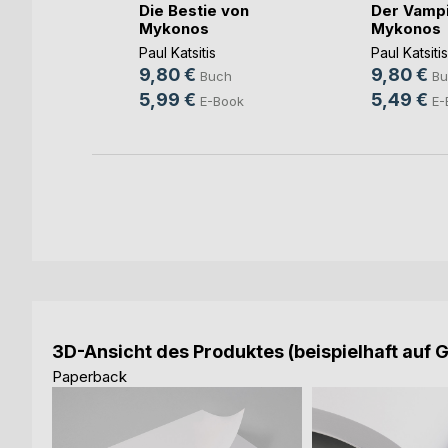
Die Bestie von
Der Vampi
Mykonos
Mykonos
Paul Katsitis
Paul Katsitis
9,80 €
9,80 €
Buch
Bu
ok
5,99 €
5,49 €
E-Book
E-
3D-Ansicht des Produktes (beispielhaft auf 
Paperback