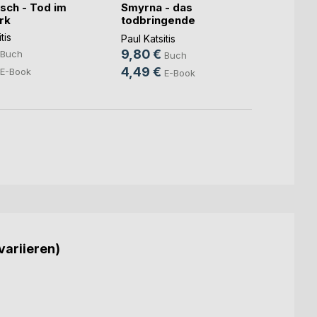
sch - Tod im
Smyrna - das
Der S
rk
todbringende
Mörde
Gemälde
tis
Paul Ka
Paul Katsitis
9,50
9,80 €
Buch
Buch
5,49
4,49 €
E-Book
E-Book
variieren)