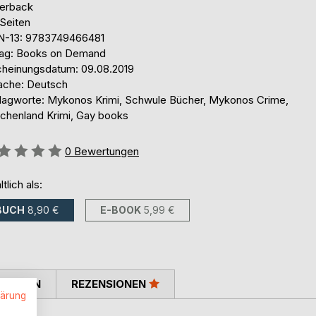
erback
 Seiten
N-13: 9783749466481
lag: Books on Demand
cheinungsdatum: 09.08.2019
ache: Deutsch
lagworte: Mykonos Krimi, Schwule Bücher, Mykonos Crime,
echenland Krimi, Gay books
ertung::
0
Bewertungen
ltlich als:
BUCH
8,90 €
E-BOOK
5,99 €
TIMMEN
REZENSIONEN
lärung