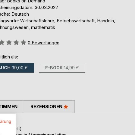
lag: Books on Demand
cheinungsdatum: 30.03.2022
ache: Deutsch
agworte: Wirtschaftslehre, Betriebswirtschaft, Handeln,
hnungswesen, mathematik
ertung::
0
Bewertungen
ltlich als:
BUCH
39,00 €
E-BOOK
14,99 €
TIMMEN
REZENSIONEN
lärung
en.
n verteilt)
.
Unternehmen in Memmingen leiten.