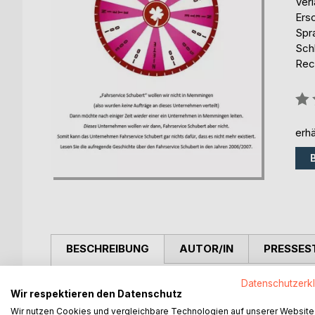
Ver
Ers
Spr
Schl
Rec
Bew
0%
erhä
BESCHREIBUNG
AUTOR/IN
PRESSES
Datenschutzerk
Fahrservice Schubert wollen wir nicht in Memming
Wir respektieren den Datenschutz
(also wurden keine Aufträge an dieses Unternehme
Wir nutzen Cookies und vergleichbare Technologien auf unserer Website
Dann möchte nach einiger Zeit wieder einer ein 