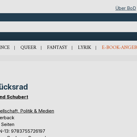
Über BoD
NCE
QUEER
FANTASY
LYRIK
E-BOOK-ANGEB
ücksrad
nd Schubert
llschaft, Politik & Medien
erback
 Seiten
N-13: 9783755726197