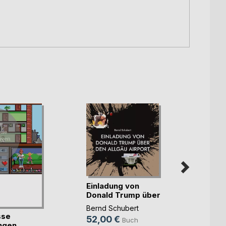
Einladung von
Donald Trump über
de(...)
Bernd Schubert
sse
Sinfo
52,00 €
Buch
ngen