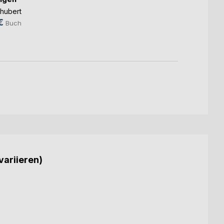
Bernd 
hubert
139,
€
Buch
variieren)