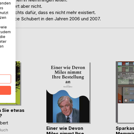
wenden
Schubert aber nicht.
es
ar nichts dafür, dass es nicht mehr existiert.
nutzt
tzen
hrservice Schubert in den Jahren 2006 und 2007.
owie
 zudem
 die
eter
D
nen
 Sie etwas
?
bert
Einer wie Devon
Sparka
Buch
Miles nimmt Ihre
Memmi