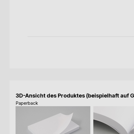
rt
ch
ook
3D-Ansicht des Produktes (beispielhaft auf 
Paperback