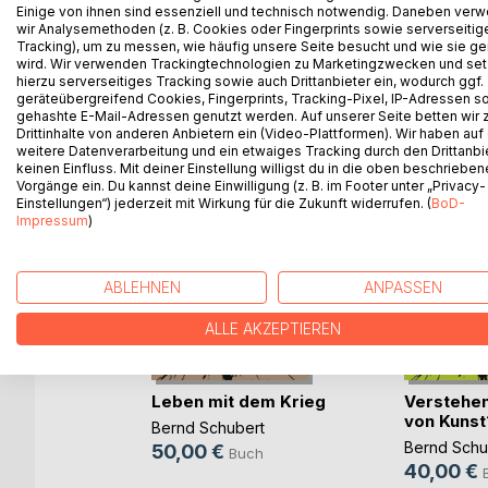
Einige von ihnen sind essenziell und technisch notwendig. Daneben ver
Dieses Unternehmen wollen wir dann, Fahrservice 
wir Analysemethoden (z. B. Cookies oder Fingerprints sowie serverseitig
Somit kann das Unternehmen Fahrservice Schubert g
Tracking), um zu messen, wie häufig unsere Seite besucht und wie sie ge
wird. Wir verwenden Trackingtechnologien zu Marketingzwecken und se
Lesen Sie die aufregende Geschichte über den Fa
hierzu serverseitiges Tracking sowie auch Drittanbieter ein, wodurch ggf.
geräteübergreifend Cookies, Fingerprints, Tracking-Pixel, IP-Adressen s
gehashte E-Mail-Adressen genutzt werden. Auf unserer Seite betten wir
Drittinhalte von anderen Anbietern ein (Video-Plattformen). Wir haben auf
weitere Datenverarbeitung und ein etwaiges Tracking durch den Drittanbi
WEITERE TITEL BEI
Bo
keinen Einfluss. Mit deiner Einstellung willigst du in die oben beschriebe
Vorgänge ein. Du kannst deine Einwilligung (z. B. im Footer unter „Privacy-
Einstellungen“) jederzeit mit Wirkung für die Zukunft widerrufen. (
BoD-
Impressum
)
ABLEHNEN
ANPASSEN
ALLE AKZEPTIEREN
Leben mit dem Krieg
Verstehen
von Kunst
Bernd Schubert
Bernd Schu
50,00 €
Buch
40,00 €