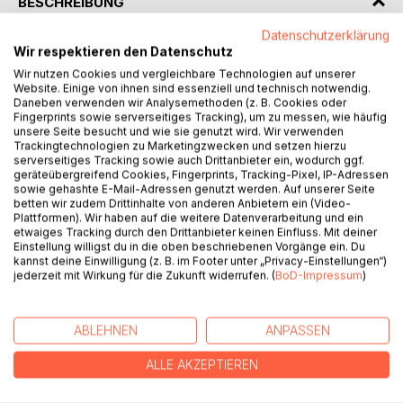
BESCHREIBUNG
Datenschutzerklärung
Wir respektieren den Datenschutz
Ein glückliches Paar für viele glückliche Jahre. Und dann
dieser völlig unerwartete und unerklärliche
Wir nutzen Cookies und vergleichbare Technologien auf unserer
Website. Einige von ihnen sind essenziell und technisch notwendig.
Schicksalsschlag; Die Partnerin wird zum schweren
Daneben verwenden wir Analysemethoden (z. B. Cookies oder
Pflegefall. Wie damit umgehen? Der Partner übernimmt die
Fingerprints sowie serverseitiges Tracking), um zu messen, wie häufig
häusliche Pflege, Alles ist neu, alles ganz anders. Als Ich-
unsere Seite besucht und wie sie genutzt wird. Wir verwenden
Trackingtechnologien zu Marketingzwecken und setzen hierzu
Erzähler schildern beide im Wechsel das gemeinsam
serverseitiges Tracking sowie auch Drittanbieter ein, wodurch ggf.
Erlebte aus ihrer je eigenen Perspektive.
geräteübergreifend Cookies, Fingerprints, Tracking-Pixel, IP-Adressen
Sie hatten sich kennen gelernt beim Besuch der Première
sowie gehashte E-Mail-Adressen genutzt werden. Auf unserer Seite
von Becketts rätselhaften, absurden Schauspiel
betten wir zudem Drittinhalte von anderen Anbietern ein (Video-
Plattformen). Wir haben auf die weitere Datenverarbeitung und ein
"Glückliche Tage", das jetzt gewissermaßen zu ihrem
etwaiges Tracking durch den Drittanbieter keinen Einfluss. Mit deiner
Stück wird...
Einstellung willigst du in die oben beschriebenen Vorgänge ein. Du
kannst deine Einwilligung (z. B. im Footer unter „Privacy-Einstellungen“)
jederzeit mit Wirkung für die Zukunft widerrufen. (
BoD-Impressum
)
AUTOR/IN
ABLEHNEN
ANPASSEN
PRESSESTIMMEN
ALLE AKZEPTIEREN
REZENSIONEN