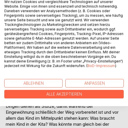
Wir nutzen Cookies und vergleichbare Technologien auf unserer
Auf die Merkliste
Website. Einige von ihnen sind essenziell und technisch notwendig.
Titel bewerten
Daneben verwenden wir Analysemethoden (z. B. Cookies oder
Fingerprints sowie serverseitiges Tracking), um zu messen, wie häufig
unsere Seite besucht und wie sie genutzt wird. Wir verwenden
Trackingtechnologien zu Marketingzwecken und setzen hierzu
serverseitiges Tracking sowie auch Drittanbieter ein, wodurch ggf.
geräteübergreifend Cookies, Fingerprints, Tracking-Pixel, IP-Adressen
sowie gehashte E-Mail-Adressen genutzt werden. Auf unserer Seite
betten wir zudem Drittinhalte von anderen Anbietern ein (Video-
Plattformen). Wir haben auf die weitere Datenverarbeitung und ein
etwaiges Tracking durch den Drittanbieter keinen Einfluss. Mit deiner
BESCHREIBUNG
Einstellung willigst du in die oben beschriebenen Vorgänge ein. Du
kannst deine Einwilligung (z. B. im Footer unter „Privacy-Einstellungen“)
jederzeit mit Wirkung für die Zukunft widerrufen. (
BoD-Impressum
)
Mit diesem Ratgeber haben Sie einen praktischen
Leitfaden in der Hand, mit dem Sie sich auf die
Eingewöhnung Ihres Sonnenscheins vorbereiten können.
ABLEHNEN
ANPASSEN
Oder befinden Sie sich bereits mittendrin und brauchen ein
wenig Orientierung? Dann haben Sie gerade die richtige
ALLE AKZEPTIEREN
Wahl getroffen: Kurze Checklisten zu organisatorischen
Dingen dienen als Stütze, damit während der
Eingewöhnung schließlich der Weg vorbereitet ist und vor
allem das Kind im Mittelpunkt stehen kann: Was braucht
mein Kind in der Kita? Was könnte man gleich bei der