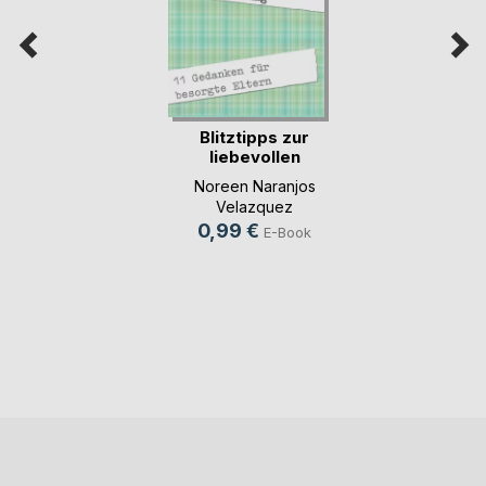
Blitztipps zur
liebevollen
Eingewö(...)
Noreen Naranjos
Velazquez
0,99 €
E-Book