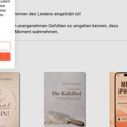
 zudem
 die
eter
t durch Formen des Leidens eingetrübt ist!
nen
mit unseren unangenehmen Gefühlen so umgehen können, dass
nwärtigen Moment wahrnehmen.
D