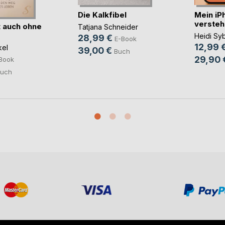
Die Kalkfibel
Mein iP
verstehe
 auch ohne
Tatjana Schneider
Heidi Syb
28,99 €
E-Book
12,99 
kel
39,00 €
Buch
29,90 
Book
uch