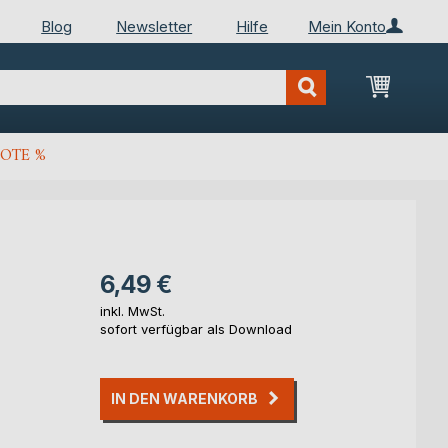
Blog
Newsletter
Hilfe
Mein Konto
Mein Wa
OTE %
6,49 €
inkl. MwSt.
sofort verfügbar als Download
IN DEN WARENKORB