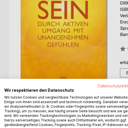
DRM
ISB
Ver
Ers
Spr
Barr
Bew
0%
erhä
Datenschutzerk
Wir respektieren den Datenschutz
Wir nutzen Cookies und vergleichbare Technologien auf unserer Website
Einige von ihnen sind essenziell und technisch notwendig. Daneben ver
wir Analysemethoden (z. B. Cookies oder Fingerprints sowie serverseitig
Tracking), um zu messen, wie häufig unsere Seite besucht und wie sie ge
BESCHREIBUNG
AUTOR/IN
PRESSES
wird. Wir verwenden Trackingtechnologien zu Marketingzwecken und se
hierzu serverseitiges Tracking sowie auch Drittanbieter ein, wodurch ggf.
geräteübergreifend Cookies, Fingerprints, Tracking-Pixel, IP-Adressen s