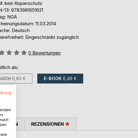
: kein Kopierschutz
N-13: 9783981651621
lag: NGA
cheinungsdatum: 11.03.2014
ache: Deutsch
ierefreiheit: Eingeschränkt zugänglich
ertung::
0
Bewertungen
ltlich als:
BUCH
9,80 €
E-BOOK
6,49 €
lärung
.
wenden
es
nutzt
TIMMEN
REZENSIONEN
tzen
owie