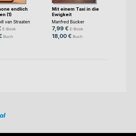
hone endlich
Mit einem Taxi in die
Wie w
n (1)
Ewigkeit
indig
ill van Straaten
Manfred Bücker
Lucas 
€
7,99 €
19,9
E-Book
E-Book
€
18,00 €
25,0
Buch
Buch