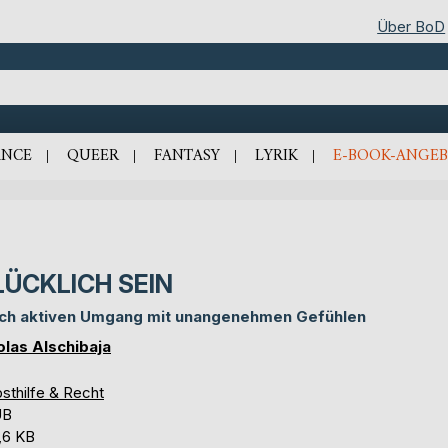
Über BoD
NCE
QUEER
FANTASY
LYRIK
E-BOOK-ANGEB
LÜCKLICH SEIN
ch aktiven Umgang mit unangenehmen Gefühlen
olas Alschibaja
sthilfe & Recht
UB
,6 KB