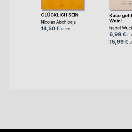
mpakt /
 A(...)
GLÜCKLICH SEIN
Käse geht
Wein!
er
Nicolas Alschibaja
Isabel Wuc
14,50 €
ok
Buch
6,99 €
E-
h
15,99 €
B