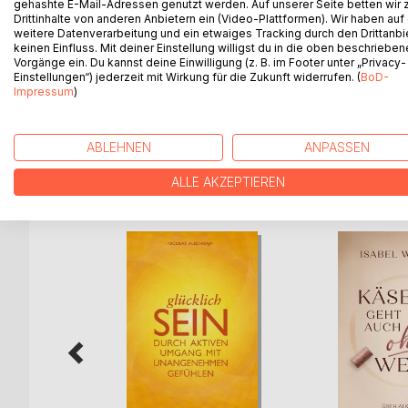
gehashte E-Mail-Adressen genutzt werden. Auf unserer Seite betten wir
GLÜCKLICHSEIN IST UNSERE GRUNDNATUR!
Drittinhalte von anderen Anbietern ein (Video-Plattformen). Wir haben auf
weitere Datenverarbeitung und ein etwaiges Tracking durch den Drittanbi
Wir sind glücklich, sobald unser Bewusstsein nich
keinen Einfluss. Mit deiner Einstellung willigst du in die oben beschriebe
Vorgänge ein. Du kannst deine Einwilligung (z. B. im Footer unter „Privacy-
Einstellungen“) jederzeit mit Wirkung für die Zukunft widerrufen. (
BoD-
Dieses Buch zeigt einen Weg auf, wie wir aktiv 
Impressum
)
diese sich auflösen und wir ungetrübt den gege
ABLEHNEN
ANPASSEN
WEITERE TITEL BEI
Bo
ALLE AKZEPTIEREN