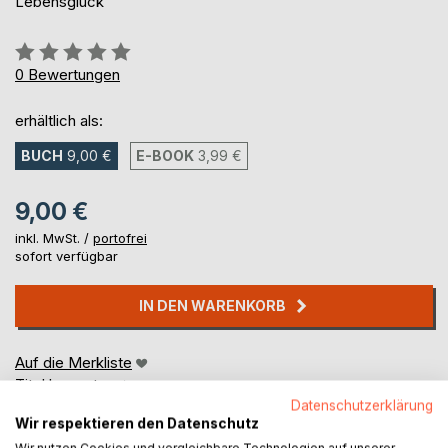
Lebensglück
Bewertung::
0%
0
Bewertungen
erhältlich als:
BUCH
9,00 €
E-BOOK
3,99 €
9,00 €
inkl. MwSt. /
portofrei
sofort verfügbar
IN DEN WARENKORB
Auf die Merkliste
Titel bewerten
Datenschutzerklärung
Wir respektieren den Datenschutz