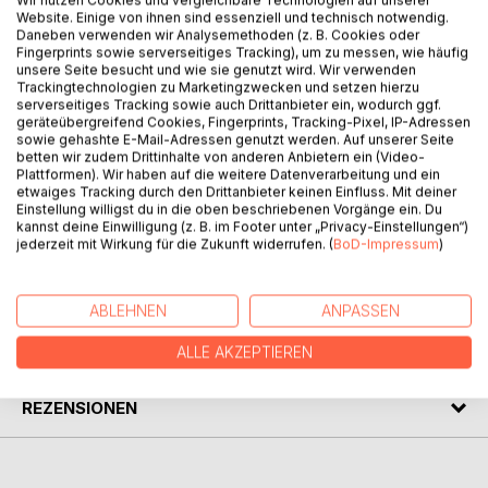
Wir nutzen Cookies und vergleichbare Technologien auf unserer
Website. Einige von ihnen sind essenziell und technisch notwendig.
Daneben verwenden wir Analysemethoden (z. B. Cookies oder
Fingerprints sowie serverseitiges Tracking), um zu messen, wie häufig
unsere Seite besucht und wie sie genutzt wird. Wir verwenden
Trackingtechnologien zu Marketingzwecken und setzen hierzu
BESCHREIBUNG
serverseitiges Tracking sowie auch Drittanbieter ein, wodurch ggf.
geräteübergreifend Cookies, Fingerprints, Tracking-Pixel, IP-Adressen
sowie gehashte E-Mail-Adressen genutzt werden. Auf unserer Seite
betten wir zudem Drittinhalte von anderen Anbietern ein (Video-
Ein glückliches Leben hängt nicht von Geld, Gesundheit
Plattformen). Wir haben auf die weitere Datenverarbeitung und ein
oder der Erfüllung der eigenen Wünsche ab. Es gibt einen
etwaiges Tracking durch den Drittanbieter keinen Einfluss. Mit deiner
Weg, der ganz einfach ist - und zu einer unzerstörbaren
Einstellung willigst du in die oben beschriebenen Vorgänge ein. Du
kannst deine Einwilligung (z. B. im Footer unter „Privacy-Einstellungen“)
Zufriedenheit und Freude führt.
jederzeit mit Wirkung für die Zukunft widerrufen. (
BoD-Impressum
)
AUTOR/IN
ABLEHNEN
ANPASSEN
PRESSESTIMMEN
ALLE AKZEPTIEREN
REZENSIONEN