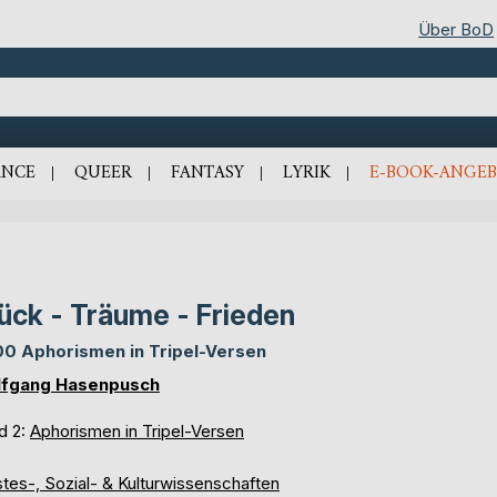
Über BoD
NCE
QUEER
FANTASY
LYRIK
E-BOOK-ANGEB
ück - Träume - Frieden
0 Aphorismen in Tripel-Versen
fgang Hasenpusch
d 2:
Aphorismen in Tripel-Versen
tes-, Sozial- & Kulturwissenschaften