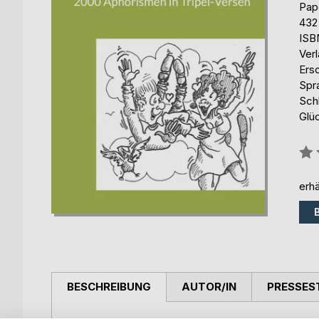
Pap
432
ISB
Ver
Ers
Spr
Sch
Glüc
Bew
0%
erhä
BESCHREIBUNG
AUTOR/IN
PRESSES