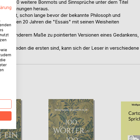
Autor 2000 weitere Bonmots und Sinnsprüche unter dem Titel
lärung
morzeichnungen heraus.
sziniert, schon lange bevor der bekannte Philosoph und
.
en letzten 20 Jahren die "Essais" mit seinen Weisheiten
wenden
es
ern in besonderem Maße zu pointierten Versionen eines Gedankens,
nutzt
tzen
nd Frieden die ersten sind, kann sich der Leser in verschiedene
owie
 zudem
 die
eter
nen
D