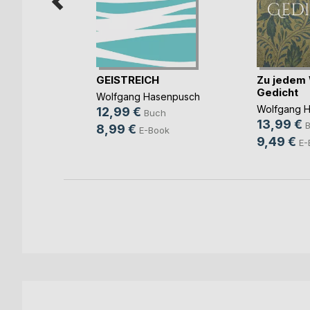
 Gefüge
GEISTREICH
Zu jedem 
Gedicht
e
Wolfgang Hasenpusch
Wolfgang 
12,99 €
ch
Buch
13,99 €
8,99 €
E-Book
9,49 €
E-