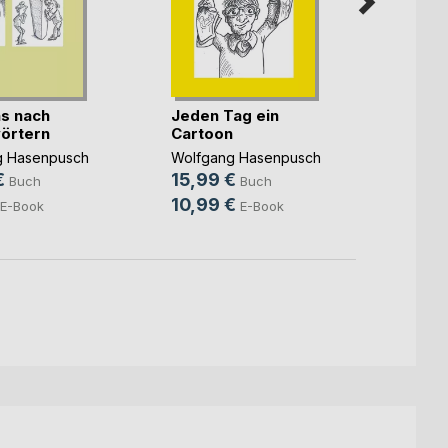
s nach
Jeden Tag ein
Chemi
örtern
Cartoon
Forsc
Verant
g Hasenpusch
Wolfgang Hasenpusch
Wolfg
€
15,99 €
14,9
Buch
Buch
10,99 €
9,99
E-Book
E-Book