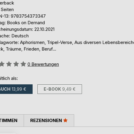
erback
 Seiten
N-13: 9783754373347
lag: Books on Demand
cheinungsdatum: 22.10.2021
ache: Deutsch
lagworte: Aphorismen, Tripel-Verse, Aus diversen Lebensbereich
k, Träume, Frieden, Beruf...
ertung::
0
Bewertungen
ltlich als:
BUCH
13,99 €
E-BOOK
9,49 €
TIMMEN
REZENSIONEN