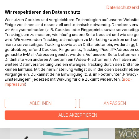
Nach "Liebe - Weisheit - Mässigung" bringt der 
Datenschutzerk
"Glück - Träume - Frieden" mit einigen seiner Hu
Wir respektieren den Datenschutz
Aphorismen haben die Menschen zu allen Zeiten fa
Wir nutzen Cookies und vergleichbare Technologien auf unserer Website
Humanist Michel de Montaigne (1533-1592) in sein
Einige von ihnen sind essenziell und technisch notwendig. Daneben ver
verfasste.
wir Analysemethoden (z. B. Cookies oder Fingerprints sowie serverseitig
Die gereimten Dreizeiler, die Tripel-Verse, ford
Tracking), um zu messen, wie häufig unsere Seite besucht und wie sie ge
wird. Wir verwenden Trackingtechnologien zu Marketingzwecken und se
einer Erfahrung oder einer Weisheit heraus.
hierzu serverseitiges Tracking sowie auch Drittanbieter ein, wodurch ggf.
Zu 22 Themen-Kapiteln, von denen Glück, Träume u
geräteübergreifend Cookies, Fingerprints, Tracking-Pixel, IP-Adressen s
Aphorismen hineindenken.
gehashte E-Mail-Adressen genutzt werden. Auf unserer Seite betten wir
Drittinhalte von anderen Anbietern ein (Video-Plattformen). Wir haben auf
weitere Datenverarbeitung und ein etwaiges Tracking durch den Drittanbi
keinen Einfluss. Mit deiner Einstellung willigst du in die oben beschriebe
Vorgänge ein. Du kannst deine Einwilligung (z. B. im Footer unter „Privacy-
Einstellungen“) jederzeit mit Wirkung für die Zukunft widerrufen. (
BoD-
WEITERE TITEL BEI
Bo
Impressum
)
ABLEHNEN
ANPASSEN
ALLE AKZEPTIEREN