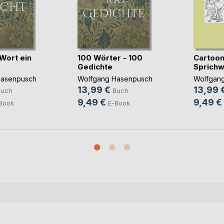
Wort ein
100 Wörter - 100
Cartoon
Gedichte
Sprichw
Hasenpusch
Wolfgang Hasenpusch
Wolfgan
13,99 €
13,99 
Buch
Buch
9,49 €
9,49 €
Book
E-Book