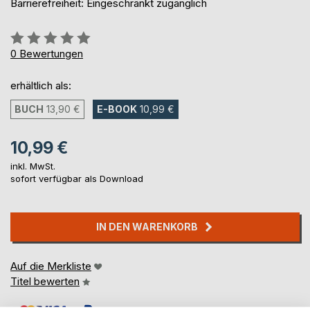
Barrierefreiheit: Eingeschränkt zugänglich
Bewertung::
0%
0
Bewertungen
erhältlich als:
BUCH
13,90 €
E-BOOK
10,99 €
10,99 €
inkl. MwSt.
sofort verfügbar als Download
IN DEN WARENKORB
Auf die Merkliste
Titel bewerten