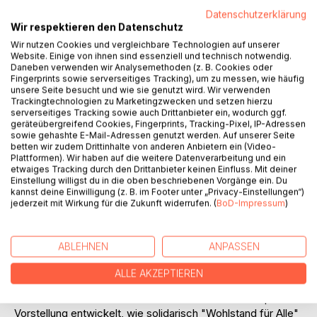
Datenschutzerklärung
Wir respektieren den Datenschutz
Wir nutzen Cookies und vergleichbare Technologien auf unserer
Website. Einige von ihnen sind essenziell und technisch notwendig.
Daneben verwenden wir Analysemethoden (z. B. Cookies oder
BESCHREIBUNG
Fingerprints sowie serverseitiges Tracking), um zu messen, wie häufig
unsere Seite besucht und wie sie genutzt wird. Wir verwenden
Trackingtechnologien zu Marketingzwecken und setzen hierzu
serverseitiges Tracking sowie auch Drittanbieter ein, wodurch ggf.
Unsere Erde ist wertvoll, unsere Ressourcen sind wertvoll,
geräteübergreifend Cookies, Fingerprints, Tracking-Pixel, IP-Adressen
die Bodenschätze, das Meer, die Atmosphäre sind
sowie gehashte E-Mail-Adressen genutzt werden. Auf unserer Seite
betten wir zudem Drittinhalte von anderen Anbietern ein (Video-
wertvoll. Deshalb: Bohrlöcher und Gruben müssen
Plattformen). Wir haben auf die weitere Datenverarbeitung und ein
geschlossen werden, in Zwangskartellen müssen die
etwaiges Tracking durch den Drittanbieter keinen Einfluss. Mit deiner
Explorationen kontrolliert werden, damit der endgültige
Einstellung willigst du in die oben beschriebenen Vorgänge ein. Du
kannst deine Einwilligung (z. B. im Footer unter „Privacy-Einstellungen“)
Verbrauch der Erde gestoppt wird. Rohstoffe und Energie
jederzeit mit Wirkung für die Zukunft widerrufen. (
BoD-Impressum
)
müssen teuer sein, denn nur dann rentieren sich
technologische Neuerungen, die die Verschleuderung der
Ressourcen beenden. Nur so bewahren wir unser Kapital,
ABLEHNEN
ANPASSEN
die Erde, vor dem endgültigen Verbrauch, ohne Not zu
erzeugen.
ALLE AKZEPTIEREN
Global Government ist gefragt, nicht nur Global
Governance! In einer "tour de raison" wird eine komplexe
Vorstellung entwickelt, wie solidarisch "Wohlstand für Alle"