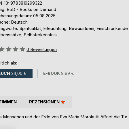
N-13: 9783819299322
lag: BoD - Books on Demand
cheinungsdatum: 05.08.2025
ache: Deutsch
agworte: Spiritualität, Erleuchtung, Bewusstsein, Einschränkende
ubenssätze, Selbsterkenntnis
ertung::
0
Bewertungen
ltlich als:
BUCH
24,00 €
E-BOOK
9,99 €
TIMMEN
REZENSIONEN
es Menschen und der Erde von Eva Maria Morokutti öffnet die Tür