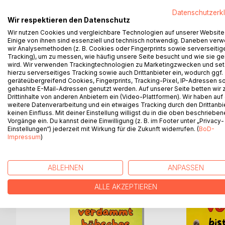
Dieses Buch ist eine Botschaft aus dem Licht, ein 
Datenschutzerk
Wir respektieren den Datenschutz
zwischen Mensch und Erde. Es vereint Erkenntnis
individuelle Selbstverwirklichung untrennbar mit d
Wir nutzen Cookies und vergleichbare Technologien auf unserer Website
Einige von ihnen sind essenziell und technisch notwendig. Daneben ver
wir Analysemethoden (z. B. Cookies oder Fingerprints sowie serverseitig
Die universelle Weisheit entfaltet sich in kraftvoll
Tracking), um zu messen, wie häufig unsere Seite besucht und wie sie ge
mitzuwirken.
wird. Wir verwenden Trackingtechnologien zu Marketingzwecken und se
hierzu serverseitiges Tracking sowie auch Drittanbieter ein, wodurch ggf.
geräteübergreifend Cookies, Fingerprints, Tracking-Pixel, IP-Adressen s
Ein Buch für alle, die nach einer erweiterten Pers
gehashte E-Mail-Adressen genutzt werden. Auf unserer Seite betten wir
Bewusstseinsentwicklung gehen möchten.
Drittinhalte von anderen Anbietern ein (Video-Plattformen). Wir haben auf
weitere Datenverarbeitung und ein etwaiges Tracking durch den Drittanbi
keinen Einfluss. Mit deiner Einstellung willigst du in die oben beschriebe
Vorgänge ein. Du kannst deine Einwilligung (z. B. im Footer unter „Privacy-
Einstellungen“) jederzeit mit Wirkung für die Zukunft widerrufen. (
BoD-
WEITERE TITEL BEI
Bo
Impressum
)
ABLEHNEN
ANPASSEN
ALLE AKZEPTIEREN