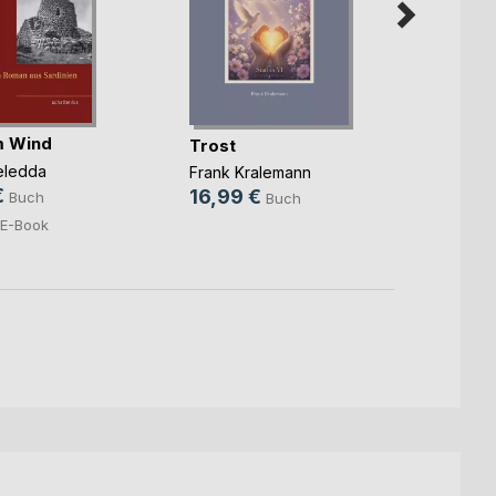
im Wind
Trost
Verlu
eledda
Frank Kralemann
Frank 
€
16,99 €
19,9
Buch
Buch
E-Book