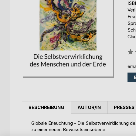
ISB
Ver
Ers
Spr
Schl
Gla
Bew
0%
erhä
BESCHREIBUNG
AUTOR/IN
PRESSES
Globale Erleuchtung - Die Selbstverwirklichung d
zu einer neuen Bewusstseinsebene.