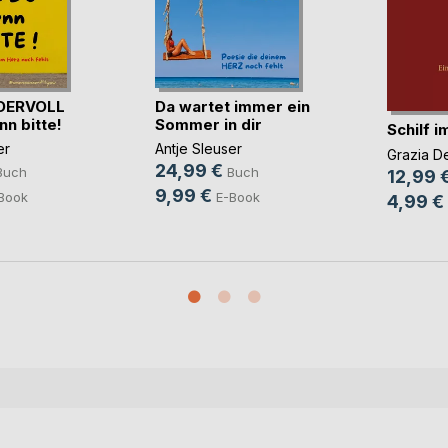
DERVOLL
Da wartet immer ein
nn bitte!
Sommer in dir
Schilf 
er
Antje Sleuser
Grazia D
24,99 €
Buch
Buch
12,99 
9,99 €
Book
E-Book
4,99 €