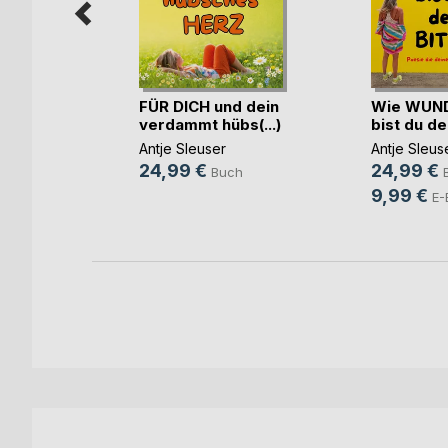
FÜR DICH und dein
Wie WUN
verdammt hübs(...)
bist du de
.
,
Mara
Antje Sleuser
Antje Sleus
A
, ...
24,99 €
24,99 €
Buch
h
9,99 €
E-