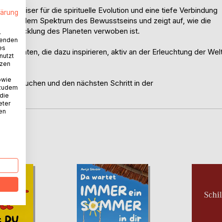
Wegweiser für die spirituelle Evolution und eine tiefe Verbindung
lärung
se aus dem Spektrum des Bewusstseins und zeigt auf, wie die
er Entwicklung des Planeten verwoben ist.
.
wenden
es
en Einsichten, die dazu inspirieren, aktiv an der Erleuchtung der Wel
nutzt
tzen
owie
pektive suchen und den nächsten Schritt in der
 zudem
 die
eter
nen
D