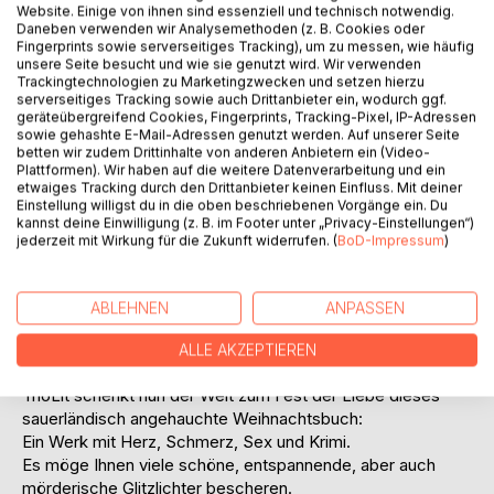
Titel bewerten
Website. Einige von ihnen sind essenziell und technisch notwendig.
Daneben verwenden wir Analysemethoden (z. B. Cookies oder
Fingerprints sowie serverseitiges Tracking), um zu messen, wie häufig
unsere Seite besucht und wie sie genutzt wird. Wir verwenden
Trackingtechnologien zu Marketingzwecken und setzen hierzu
serverseitiges Tracking sowie auch Drittanbieter ein, wodurch ggf.
geräteübergreifend Cookies, Fingerprints, Tracking-Pixel, IP-Adressen
sowie gehashte E-Mail-Adressen genutzt werden. Auf unserer Seite
betten wir zudem Drittinhalte von anderen Anbietern ein (Video-
BESCHREIBUNG
Plattformen). Wir haben auf die weitere Datenverarbeitung und ein
etwaiges Tracking durch den Drittanbieter keinen Einfluss. Mit deiner
Einstellung willigst du in die oben beschriebenen Vorgänge ein. Du
kannst deine Einwilligung (z. B. im Footer unter „Privacy-Einstellungen“)
Irgendwann kommt man an den Punkt, an dem man sich
jederzeit mit Wirkung für die Zukunft widerrufen. (
BoD-Impressum
)
entscheiden muss. So steht man auch als Autorin vor der
schwierigen Frage, ob man der Welt ein weiteres
Weihnachtsbuch bescheren möchte oder lieber nicht?
ABLEHNEN
ANPASSEN
TrioLit hat sich dafür entschieden. Es handelt sich um
genau das Buch, welches Sie, liebe Leserin und lieber
ALLE AKZEPTIEREN
Leser, gerade in Ihren Händen halten.
TrioLit schenkt nun der Welt zum Fest der Liebe dieses
sauerländisch angehauchte Weihnachtsbuch:
Ein Werk mit Herz, Schmerz, Sex und Krimi.
Es möge Ihnen viele schöne, entspannende, aber auch
mörderische Glitzlichter bescheren.