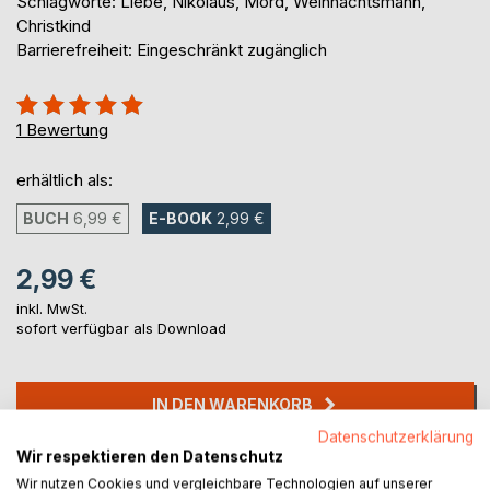
Schlagworte: Liebe, Nikolaus, Mord, Weihnachtsmann,
Christkind
Barrierefreiheit: Eingeschränkt zugänglich
Bewertung::
100%
1
Bewertung
erhältlich als:
BUCH
6,99 €
E-BOOK
2,99 €
2,99 €
inkl. MwSt.
sofort verfügbar als Download
IN DEN WARENKORB
Datenschutzerklärung
Wir respektieren den Datenschutz
Auf die Merkliste
Wir nutzen Cookies und vergleichbare Technologien auf unserer