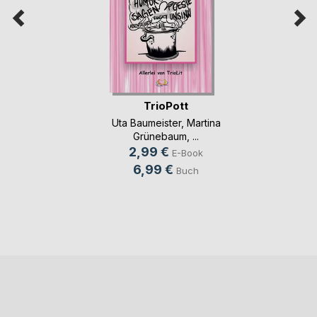
TrioPott
Uta Baumeister
,
Martina
Grünebaum
, ...
2,99 €
E-Book
6,99 €
Buch