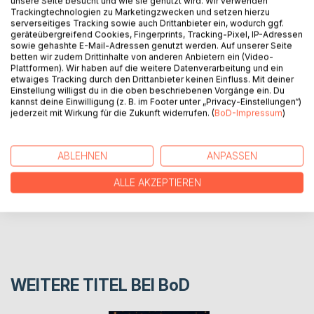
unsere Seite besucht und wie sie genutzt wird. Wir verwenden
Traumzaubermuschel wiederzufinden?
Trackingtechnologien zu Marketingzwecken und setzen hierzu
serverseitiges Tracking sowie auch Drittanbieter ein, wodurch ggf.
Eine Geschichte für Kinder ab vier Jahre, die auf einem
geräteübergreifend Cookies, Fingerprints, Tracking-Pixel, IP-Adressen
fantasievollen kleinen Streifzug durch Friedrichshafen
sowie gehashte E-Mail-Adressen genutzt werden. Auf unserer Seite
betten wir zudem Drittinhalte von anderen Anbietern ein (Video-
markante Orte der Stadt wiedererkennen oder
Plattformen). Wir haben auf die weitere Datenverarbeitung und ein
kennenlernen.
etwaiges Tracking durch den Drittanbieter keinen Einfluss. Mit deiner
Einstellung willigst du in die oben beschriebenen Vorgänge ein. Du
kannst deine Einwilligung (z. B. im Footer unter „Privacy-Einstellungen“)
jederzeit mit Wirkung für die Zukunft widerrufen. (
BoD-Impressum
)
AUTOR/IN
PRESSESTIMMEN
ABLEHNEN
ANPASSEN
ALLE AKZEPTIEREN
REZENSIONEN
WEITERE TITEL BEI
BoD