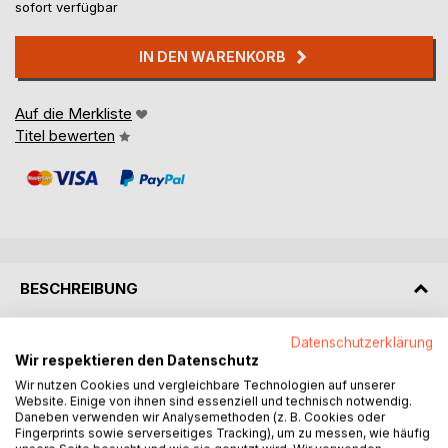
sofort verfügbar
IN DEN WARENKORB
Auf die Merkliste
Titel bewerten
BESCHREIBUNG
Datenschutzerklärung
Als die kleine See-Fee an diesem Abend wach wird, kann
Wir respektieren den Datenschutz
sie ihre schimmernde Muschel nicht finden. Doch die
Wir nutzen Cookies und vergleichbare Technologien auf unserer
braucht sie unbedingt, um den Kindern der Stadt wie in
Website. Einige von ihnen sind essenziell und technisch notwendig.
jeder Vollmondnacht gute Träume zu bringen. Ob ihre
Daneben verwenden wir Analysemethoden (z. B. Cookies oder
Freunde Emilia, Nadira und Amani ihr helfen können, die
Fingerprints sowie serverseitiges Tracking), um zu messen, wie häufig