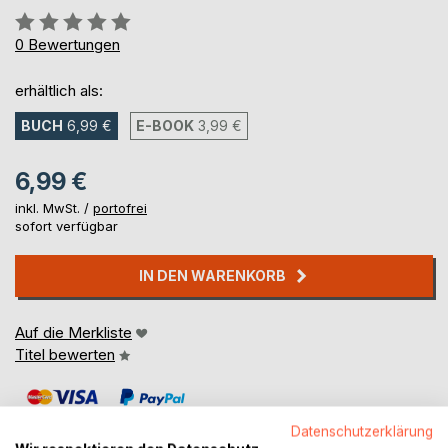
Bewertung::
0%
0
Bewertungen
erhältlich als:
BUCH
6,99 €
E-BOOK
3,99 €
6,99 €
inkl. MwSt. /
portofrei
sofort verfügbar
IN DEN WARENKORB
Auf die Merkliste
Titel bewerten
Datenschutzerklärung