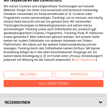
Wir respektieren den Datenschutz
Wir nutzen Cookies und vergleichbare Technologien auf unserer
Website. Einige von ihnen sind essenziell und technisch notwendig.
BESCHREIBUNG
Daneben verwenden wir Analysemethoden (z. B. Cookies oder
Fingerprints sowie serverseitiges Tracking), um zu messen, wie häufig
unsere Seite besucht und wie sie genutzt wird. Wir verwenden
Trackingtechnologien zu Marketingzwecken und setzen hierzu
Ein exemplarischer Tag aus dem Leben eines Clochards:
serverseitiges Tracking sowie auch Drittanbieter ein, wodurch ggf.
Giuseppe, ein sozialentgleister Halbfranzose aus der
geräteübergreifend Cookies, Fingerprints, Tracking-Pixel, IP-Adressen
sowie gehashte E-Mail-Adressen genutzt werden. Auf unserer Seite
Unterschicht, der nichts kann, nichts weiß, vor allem aber
betten wir zudem Drittinhalte von anderen Anbietern ein (Video-
nichts will, ist Fallbeispiel dieser Studie. Von Bambergs
Plattformen). Wir haben auf die weitere Datenverarbeitung und ein
Kultur bleibt angesichts dessen wenig übrig. Einen
etwaiges Tracking durch den Drittanbieter keinen Einfluss. Mit deiner
Einstellung willigst du in die oben beschriebenen Vorgänge ein. Du
Novembertag lang folgt der Erzähler dem grotesk
kannst deine Einwilligung (z. B. im Footer unter „Privacy-Einstellungen“)
anmutenden Helden in die jeweiligen Milieus und schildert
jederzeit mit Wirkung für die Zukunft widerrufen. (
BoD-Impressum
)
seinen Alltagskampf.
ABLEHNEN
ANPASSEN
AUTOR/IN
ALLE AKZEPTIEREN
PRESSESTIMMEN
REZENSIONEN