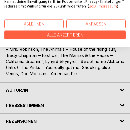
Spielen verliert. Zum Schluss sei noch erwähnt, dass einige
kannst deine Einwilligung (z. B. im Footer unter „Privacy-Einstellungen“)
Kapitel Verweise auf die Webseite des Buches enthalten.
jederzeit mit Wirkung für die Zukunft widerrufen. (
BoD-Impressum
)
Dort findet der Leser z.B. Linklisten oder kann sich die
Songs aus diesem Buch anhören. / Auszug der Liederliste:
ABLEHNEN
ANPASSEN
The Troggs – Wild thing, Uriah Heep – Lady in black, Wet
Wet Wet – Love is all around, Michael Andrews - Mad
ALLE AKZEPTIEREN
World, Four non Blondes – Whats up, Outkast - Hey Ya,
Bob Dylan – Knockin' on heaven's door, Simon & Garfunkel
– Mrs. Robinson, The Animals – House of the rising sun,
Tracy Chapman – Fast car, The Mamas & the Papas –
California dreamin', Lynyrd Skynyrd – Sweet home Alabama
(Intro), The Kinks – You really got me, Shocking blue –
Venus, Don McLean – American Pie
AUTOR/IN
PRESSESTIMMEN
REZENSIONEN