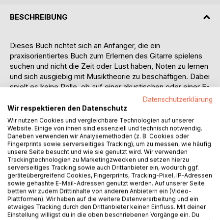
BESCHREIBUNG
Dieses Buch richtet sich an Anfänger, die ein
praxisorientiertes Buch zum Erlernen des Gitarre spielens
suchen und nicht die Zeit oder Lust haben, Noten zu lernen
und sich ausgiebig mit Musiktheorie zu beschäftigen. Dabei
spielt es keine Rolle, ob auf einer akustischen oder einer E-
Gitarre gelernt wird. Im ersten Teil des Buches werden die
Datenschutzerklärung
Grundlagen beschrieben. Es wird die Frage nach der
Wir respektieren den Datenschutz
geeigneten Gitarre erörtert, wichtiges Zubehör vorgestellt,
Wir nutzen Cookies und vergleichbare Technologien auf unserer
der richtige Griff erklärt u.v.m. Im Mittelteil des Buches
Website. Einige von ihnen sind essenziell und technisch notwendig.
Daneben verwenden wir Analysemethoden (z. B. Cookies oder
werden Akkorde inkl. Power Chords und Barré Akkorde mit
Fingerprints sowie serverseitiges Tracking), um zu messen, wie häufig
den dazugehörigen Übungen beschrieben. Zum besseren
unsere Seite besucht und wie sie genutzt wird. Wir verwenden
Verständnis gibt es viele Illustrationen und Diagramme. Den
Trackingtechnologien zu Marketingzwecken und setzen hierzu
serverseitiges Tracking sowie auch Drittanbieter ein, wodurch ggf.
Abschluss bilden das Fingerpicking und Rhythmustraining.
geräteübergreifend Cookies, Fingerprints, Tracking-Pixel, IP-Adressen
Der Hauptteil des Buches besteht aus 20 bekannten
sowie gehashte E-Mail-Adressen genutzt werden. Auf unserer Seite
Liedern, die in ihrem Schwierigkeitsgrad stetig ansteigen.
betten wir zudem Drittinhalte von anderen Anbietern ein (Video-
Plattformen). Wir haben auf die weitere Datenverarbeitung und ein
Zu vielen Liedern bietet der Autor Varianten an, sodass der
etwaiges Tracking durch den Drittanbieter keinen Einfluss. Mit deiner
Leser schnell Erfolge erzielen kann und nie den Spaß am
Einstellung willigst du in die oben beschriebenen Vorgänge ein. Du