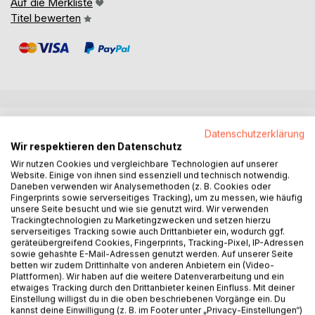
Auf die Merkliste
Titel bewerten
BESCHREIBUNG
Datenschutzerklärung
Wir respektieren den Datenschutz
Wir nutzen Cookies und vergleichbare Technologien auf unserer
E-Gitarre, Westerngitarre oder Klassik? Ganz egal - Gitarre
Website. Einige von ihnen sind essenziell und technisch notwendig.
spielen ist einfach wunderbar!
Daneben verwenden wir Analysemethoden (z. B. Cookies oder
Fingerprints sowie serverseitiges Tracking), um zu messen, wie häufig
unsere Seite besucht und wie sie genutzt wird. Wir verwenden
Viele Gitarrist:innen wechseln gerne zwischen
Trackingtechnologien zu Marketingzwecken und setzen hierzu
verschiedenen Gitarrentypen, dieses Buch macht genau
serverseitiges Tracking sowie auch Drittanbieter ein, wodurch ggf.
das möglich: "Gitarre für Alle" vermittelt ein
geräteübergreifend Cookies, Fingerprints, Tracking-Pixel, IP-Adressen
instrumentübergreifendes Grundverständnis, das für die
sowie gehashte E-Mail-Adressen genutzt werden. Auf unserer Seite
betten wir zudem Drittinhalte von anderen Anbietern ein (Video-
Klassische Gitarre ebenso gilt wie fuer Western- oder E-
Plattformen). Wir haben auf die weitere Datenverarbeitung und ein
Gitarre.
etwaiges Tracking durch den Drittanbieter keinen Einfluss. Mit deiner
Einstellung willigst du in die oben beschriebenen Vorgänge ein. Du
kannst deine Einwilligung (z. B. im Footer unter „Privacy-Einstellungen“)
Mit einem klaren, praxisnahen Konzept lernst du: