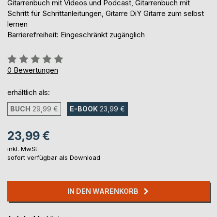
Gitarrenbuch mit Videos und Podcast, Gitarrenbuch mit
Schritt für Schrittanleitungen, Gitarre DiY Gitarre zum selbst
lernen
Barrierefreiheit: Eingeschränkt zugänglich
Bewertung::
0%
0
Bewertungen
erhältlich als:
BUCH
29,99 €
E-BOOK
23,99 €
23,99 €
inkl. MwSt.
sofort verfügbar als Download
IN DEN WARENKORB