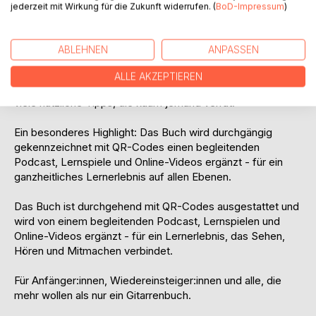
jederzeit mit Wirkung für die Zukunft widerrufen. (
BoD-Impressum
)
worauf du beim Kauf achten solltest,
die wichtigsten Zupf- und Schlagmuster,
wie du das Griffbrett schnell verstehen lernst,
ABLEHNEN
ANPASSEN
den richtigen Umgang mit dem Plektrum,
wie du Rhythmen verstehen lernst und sicher spielst,
ALLE AKZEPTIEREN
Notenlesen auf praktische Art,
viele nützliche Tipps, die kaum jemand verrät.
Ein besonderes Highlight: Das Buch wird durchgängig
gekennzeichnet mit QR-Codes einen begleitenden
Podcast, Lernspiele und Online-Videos ergänzt - für ein
ganzheitliches Lernerlebnis auf allen Ebenen.
Das Buch ist durchgehend mit QR-Codes ausgestattet und
wird von einem begleitenden Podcast, Lernspielen und
Online-Videos ergänzt - für ein Lernerlebnis, das Sehen,
Hören und Mitmachen verbindet.
Für Anfänger:innen, Wiedereinsteiger:innen und alle, die
mehr wollen als nur ein Gitarrenbuch.