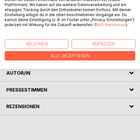
Plattformen). Wir haben auf die weitere Datenverarbeitung und ein
etwaiges Tracking durch den Drittanbieter keinen Einfluss. Mit deiner
BESCHREIBUNG
Einstellung willigst du in die oben beschriebenen Vorgänge ein. Du
kannst deine Einwilligung (z. B. im Footer unter „Privacy-Einstellungen“)
jederzeit mit Wirkung für die Zukunft widerrufen. (
BoD-Impressum
)
Drei Jahre nach dem ersten Abenteuer von Giraffe Fintja
sind vergangen, doch nun begibt sie sich mit ihren
Freunden auf eine neue Reise, auf die Suche nach einem
ABLEHNEN
ANPASSEN
neuen Zuhause. Wie sich herausstellen wird, ist das gar
nicht so einfach.
ALLE AKZEPTIEREN
AUTOR/IN
PRESSESTIMMEN
REZENSIONEN