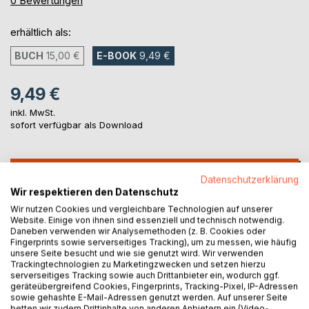
0
Bewertungen
erhältlich als:
BUCH
15,00 €
E-BOOK
9,49 €
9,49 €
inkl. MwSt.
sofort verfügbar als Download
IN DEN WARENKORB
Datenschutzerklärung
Wir respektieren den Datenschutz
Wir nutzen Cookies und vergleichbare Technologien auf unserer
Auf die Merkliste
Website. Einige von ihnen sind essenziell und technisch notwendig.
Titel bewerten
Daneben verwenden wir Analysemethoden (z. B. Cookies oder
Fingerprints sowie serverseitiges Tracking), um zu messen, wie häufig
unsere Seite besucht und wie sie genutzt wird. Wir verwenden
Trackingtechnologien zu Marketingzwecken und setzen hierzu
serverseitiges Tracking sowie auch Drittanbieter ein, wodurch ggf.
geräteübergreifend Cookies, Fingerprints, Tracking-Pixel, IP-Adressen
sowie gehashte E-Mail-Adressen genutzt werden. Auf unserer Seite
betten wir zudem Drittinhalte von anderen Anbietern ein (Video-