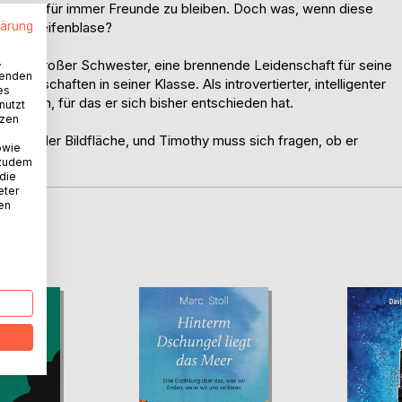
echen, für immer Freunde zu bleiben. Doch was, wenn diese
lärung
e eine Seifenblase?
.
erviger großer Schwester, eine brennende Leidenschaft für seine
wenden
undschaften in seiner Klasse. Als introvertierter, intelligenter
es
frieden, für das er sich bisher entschieden hat.
nutzt
tzen
ck auf der Bildfläche, und Timothy muss sich fragen, ob er
owie
 zudem
 die
eter
nen
D