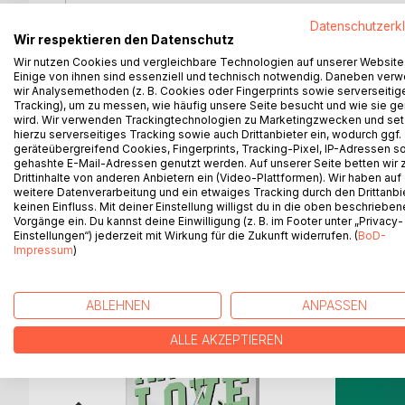
Die Friendzone. Dieses unausgesprochene Verspr
Datenschutzerk
vermeintlich sichere Vorstellung einfach platzt wi
Wir respektieren den Datenschutz
Wir nutzen Cookies und vergleichbare Technologien auf unserer Website
Timothy hat alles, was er braucht: Familie samt n
Einige von ihnen sind essenziell und technisch notwendig. Daneben ver
Geige und ein paar holprig zusammengestöpselte Fre
wir Analysemethoden (z. B. Cookies oder Fingerprints sowie serverseitig
Einzelgänger gibt er sich mit dem simplen Leben zu
Tracking), um zu messen, wie häufig unsere Seite besucht und wie sie ge
wird. Wir verwenden Trackingtechnologien zu Marketingzwecken und se
hierzu serverseitiges Tracking sowie auch Drittanbieter ein, wodurch ggf.
Und auf einmal erscheint der stets gut gelaunte Ni
geräteübergreifend Cookies, Fingerprints, Tracking-Pixel, IP-Adressen s
wirklich alles hat, was er braucht.
gehashte E-Mail-Adressen genutzt werden. Auf unserer Seite betten wir
Drittinhalte von anderen Anbietern ein (Video-Plattformen). Wir haben auf
weitere Datenverarbeitung und ein etwaiges Tracking durch den Drittanbi
keinen Einfluss. Mit deiner Einstellung willigst du in die oben beschriebe
Vorgänge ein. Du kannst deine Einwilligung (z. B. im Footer unter „Privacy-
Einstellungen“) jederzeit mit Wirkung für die Zukunft widerrufen. (
BoD-
WEITERE TITEL BEI
Bo
Impressum
)
ABLEHNEN
ANPASSEN
ALLE AKZEPTIEREN