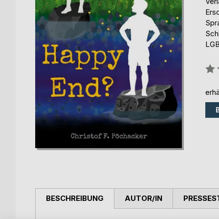
Ver
Ers
Spr
Sch
LG
Bew
0%
erhä
BESCHREIBUNG
AUTOR/IN
PRESSES