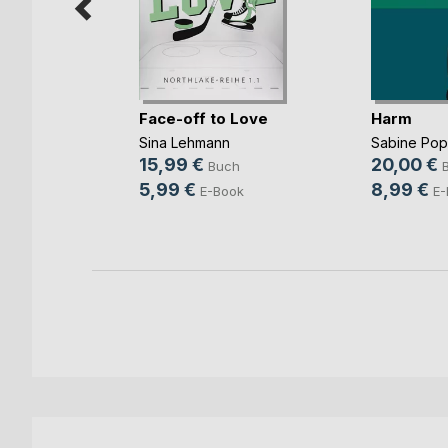
Face-off to Love
Harm
Sina Lehmann
Sabine Po
b und
15,99 €
20,00 €
Buch
ovic
5,99 €
8,99 €
E-Book
E-
ch
ook