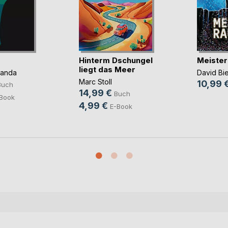
Hinterm Dschungel
Meister
liegt das Meer
panda
David Bi
Marc Stoll
10,99 
Buch
14,99 €
Buch
Book
4,99 €
E-Book