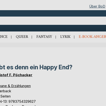
Über BoD
NCE
QUEER
FANTASY
LYRIK
E-BOOK-ANGEB
bt es denn ein Happy End?
istof F. Pöchacker
ane & Erzählungen
erback
 Seiten
N-13: 9783754329627