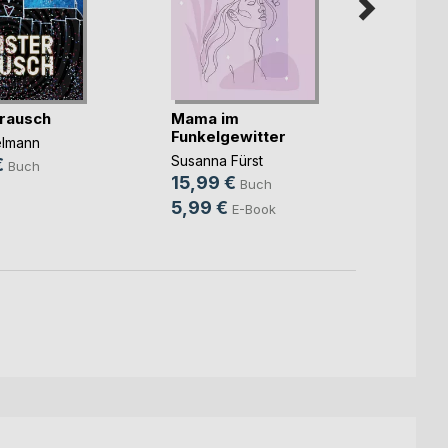
rausch
Mama im
Unter
Funkelgewitter
elmann
Christ
Susanna Fürst
€
14,9
Buch
15,99 €
Buch
9,99
5,99 €
E-Book