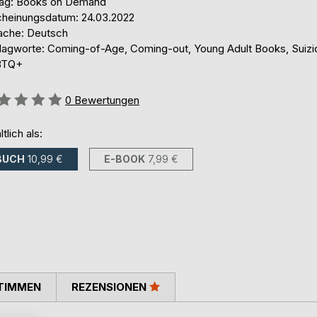
lag: Books on Demand
cheinungsdatum: 24.03.2022
ache: Deutsch
lagworte: Coming-of-Age, Coming-out, Young Adult Books, Suizi
BTQ+
ertung::
0
Bewertungen
ltlich als:
BUCH
10,99 €
E-BOOK
7,99 €
TIMMEN
REZENSIONEN