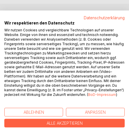
Datenschutzerklärung
BESCHREIBUNG
Wir respektieren den Datenschutz
Wir nutzen Cookies und vergleichbare Technologien auf unserer
Ausgehend von medizinischen Beobachtungen,
Website. Einige von ihnen sind essenziell und technisch notwendig.
Daneben verwenden wir Analysemethoden (z. B. Cookies oder
psychologischen Erkenntnissen, philosophischen
Fingerprints sowie serverseitiges Tracking), um zu messen, wie häufig
Überlegungen und persönlichen Erfahrungen entsteht eine
unsere Seite besucht und wie sie genutzt wird. Wir verwenden
ebenso klare wie offene Auseinandersetzung mit Identität,
Trackingtechnologien zu Marketingzwecken und setzen hierzu
serverseitiges Tracking sowie auch Drittanbieter ein, wodurch ggf.
Bewusstsein und den Grenzen unseres Wissens. Wann
geräteübergreifend Cookies, Fingerprints, Tracking-Pixel, IP-Adressen
beginnt das Ich?
sowie gehashte E-Mail-Adressen genutzt werden. Auf unserer Seite
Warum erleben wir uns trotz ständiger Veränderungen als
betten wir zudem Drittinhalte von anderen Anbietern ein (Video-
Plattformen). Wir haben auf die weitere Datenverarbeitung und ein
dieselbe Person? Ist Bewusstsein vollständig an das Gehirn
etwaiges Tracking durch den Drittanbieter keinen Einfluss. Mit deiner
gebunden? Und was geschieht mit dem Ich, wenn der
Einstellung willigst du in die oben beschriebenen Vorgänge ein. Du
Körper endet? Dabei vermeidet dieses Buch vorschnelle
kannst deine Einwilligung (z. B. im Footer unter „Privacy-Einstellungen“)
jederzeit mit Wirkung für die Zukunft widerrufen. (
BoD-Impressum
)
Antworten. Es lädt vielmehr dazu ein, vertraute
Gewissheiten zu hinterfragen und die Tiefe einer Frage
auszuhalten, die jeden Menschen betrifft. Ein Buch über
ABLEHNEN
ANPASSEN
das Bewusstsein, die Vergänglichkeit und das Geheimnis
des eigenen Daseins.
ALLE AKZEPTIEREN