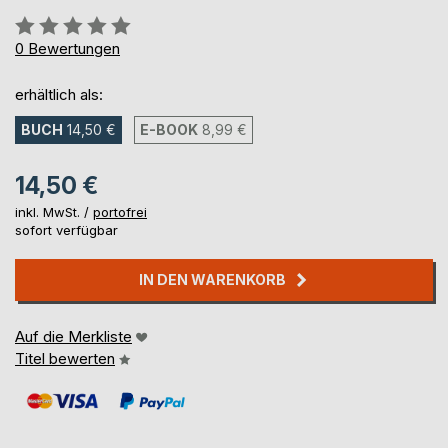
Bewertung::
0%
0
Bewertungen
erhältlich als:
BUCH
14,50 €
E-BOOK
8,99 €
14,50 €
inkl. MwSt. /
portofrei
sofort verfügbar
IN DEN WARENKORB
Auf die Merkliste
Titel bewerten