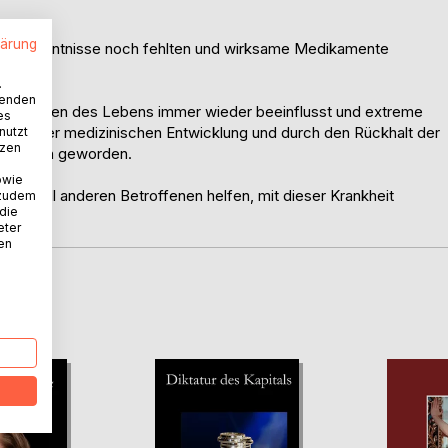
lärung
he Fachkenntnisse noch fehlten und wirksame Medikamente
.
wenden
und Tiefen des Lebens immer wieder beeinflusst und extreme
es
 Dank der medizinischen Entwicklung und durch den Rückhalt der
nutzt
tzen
 möglich geworden.
owie
. Es soll anderen Betroffenen helfen, mit dieser Krankheit
 zudem
 die
eter
nen
D