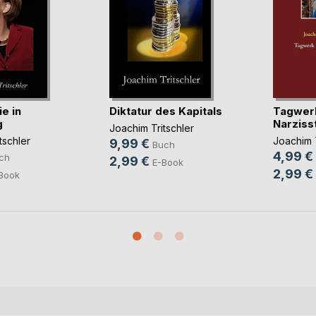
e in
Diktatur des Kapitals
Tagwerk
g
Narziss
Joachim Tritschler
tschler
Joachim T
9,99 €
Buch
4,99 €
ch
2,99 €
E-Book
2,99 €
Book