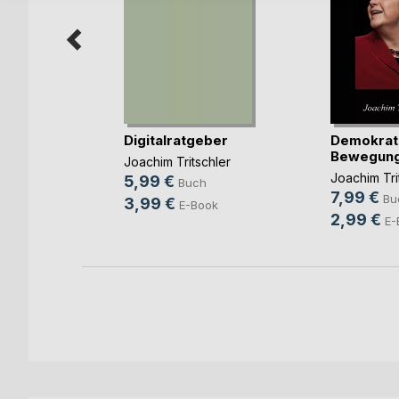
us
zens
Digitalratgeber
Demokrati
Bewegun
inz von
Joachim Tritschler
Joachim Tri
5,99 €
Buch
ch
7,99 €
Bu
3,99 €
E-Book
2,99 €
E-