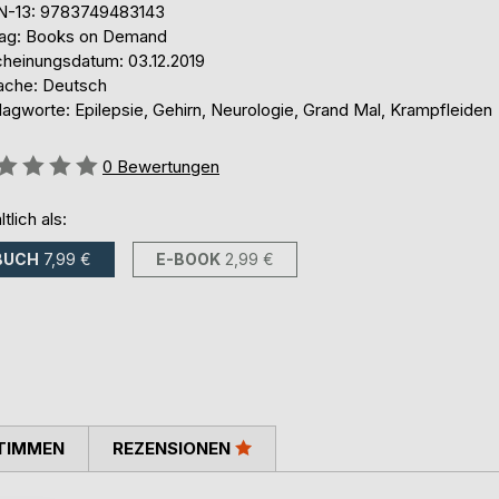
N-13: 9783749483143
lag: Books on Demand
cheinungsdatum: 03.12.2019
ache: Deutsch
lagworte: Epilepsie, Gehirn, Neurologie, Grand Mal, Krampfleiden
ertung::
0
Bewertungen
ltlich als:
BUCH
7,99 €
E-BOOK
2,99 €
TIMMEN
REZENSIONEN