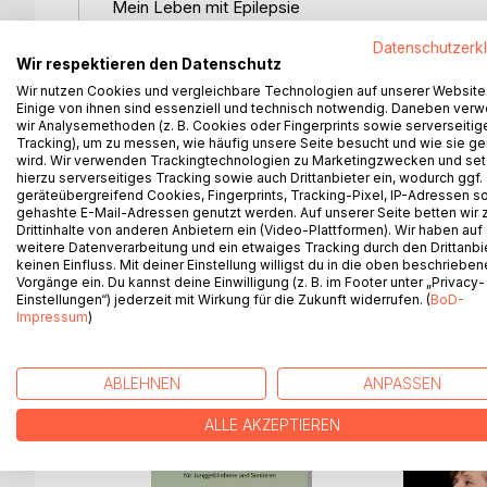
Mein Leben mit Epilepsie
Datenschutzerk
Es beginnt in frühester Kindheit, als medizinisc
Wir respektieren den Datenschutz
Mangelware waren.
Wir nutzen Cookies und vergleichbare Technologien auf unserer Website
Einige von ihnen sind essenziell und technisch notwendig. Daneben ver
Das Buch beschreibt, wie diese Krankheit Höhen 
wir Analysemethoden (z. B. Cookies oder Fingerprints sowie serverseitig
Auswirkung auf Charakterbildung und Psyche hat.
Tracking), um zu messen, wie häufig unsere Seite besucht und wie sie ge
wird. Wir verwenden Trackingtechnologien zu Marketingzwecken und se
Familie ist dennoch ein halbwegs normales Leben
hierzu serverseitiges Tracking sowie auch Drittanbieter ein, wodurch ggf.
geräteübergreifend Cookies, Fingerprints, Tracking-Pixel, IP-Adressen s
Wie, das erzählt Joachim Tritschler in diesem Buch
gehashte E-Mail-Adressen genutzt werden. Auf unserer Seite betten wir
Drittinhalte von anderen Anbietern ein (Video-Plattformen). Wir haben auf
umzugehen und es auf ihre Weise zu verarbeiten.
weitere Datenverarbeitung und ein etwaiges Tracking durch den Drittanbi
keinen Einfluss. Mit deiner Einstellung willigst du in die oben beschriebe
Vorgänge ein. Du kannst deine Einwilligung (z. B. im Footer unter „Privacy-
Einstellungen“) jederzeit mit Wirkung für die Zukunft widerrufen. (
BoD-
Impressum
)
WEITERE TITEL BEI
Bo
ABLEHNEN
ANPASSEN
ALLE AKZEPTIEREN