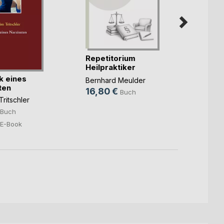
Repetitorium
Fit fü
Heilpraktiker
Fachs
Psychot(...)
 eines
Bernhard Meulder
Me(...
ten
Rosa v
16,80 €
Buch
37,9
ritschler
Buch
E-Book