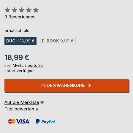
Bewertung::
0%
0
Bewertungen
erhältlich als:
BUCH
18,99 €
E-BOOK
9,99 €
18,99 €
inkl. MwSt. /
portofrei
sofort verfügbar
IN DEN WARENKORB
Auf die Merkliste
Titel bewerten