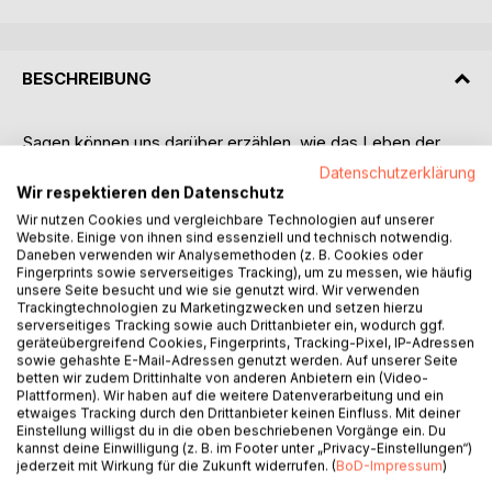
BESCHREIBUNG
Sagen können uns darüber erzählen, wie das Leben der
Menschen damals, vor Hunderten von Jahren, ausgesehen
Datenschutzerklärung
hat. Die ältesten Sagen, die wir kennen, sind die Zwergen-
Wir respektieren den Datenschutz
und Riesensagen.
Wir nutzen Cookies und vergleichbare Technologien auf unserer
Website. Einige von ihnen sind essenziell und technisch notwendig.
Daneben verwenden wir Analysemethoden (z. B. Cookies oder
Und hier kommt der Zwergenjunge Gewek ins Spiel, der
Fingerprints sowie serverseitiges Tracking), um zu messen, wie häufig
sowohl den Kindern als auch sagen- und
unsere Seite besucht und wie sie genutzt wird. Wir verwenden
geschichtsinteressierten Erwachsenen von seinem Leben
Trackingtechnologien zu Marketingzwecken und setzen hierzu
erzählen möchte:
serverseitiges Tracking sowie auch Drittanbieter ein, wodurch ggf.
geräteübergreifend Cookies, Fingerprints, Tracking-Pixel, IP-Adressen
sowie gehashte E-Mail-Adressen genutzt werden. Auf unserer Seite
"Hallo Leute, mein Name ist Gewek. Ich bin ein
betten wir zudem Drittinhalte von anderen Anbietern ein (Video-
Zwergenkind und lebe am Rand des Grinderwalds. Genauer
Plattformen). Wir haben auf die weitere Datenverarbeitung und ein
etwaiges Tracking durch den Drittanbieter keinen Einfluss. Mit deiner
gesagt, liegt mein Zuhause in einem Waldstück namens
Einstellung willigst du in die oben beschriebenen Vorgänge ein. Du
"Krähe". Das ist ganz in der Nähe von Stöckse. Stöckse
kannst deine Einwilligung (z. B. im Footer unter „Privacy-Einstellungen“)
wiederum liegt in der Nähe von Nienburg und Nienburg gar
jederzeit mit Wirkung für die Zukunft widerrufen. (
BoD-Impressum
)
nicht so weit weg von Hannover und Bremen. Jetzt kannst