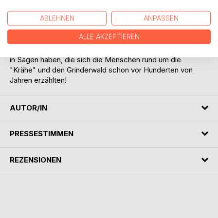
du dir sicher vorstellen, wo das ungefähr ist."
ABLEHNEN
ANPASSEN
Komm mit in Geweks Welt!
ALLE AKZEPTIEREN
Lerne das große Zwergenreich seines Vaters, König Gülig,
kennen und erlebe Geweks Abenteuer, die ihren Ursprung
in Sagen haben, die sich die Menschen rund um die
"Krähe" und den Grinderwald schon vor Hunderten von
Jahren erzählten!
AUTOR/IN
PRESSESTIMMEN
REZENSIONEN