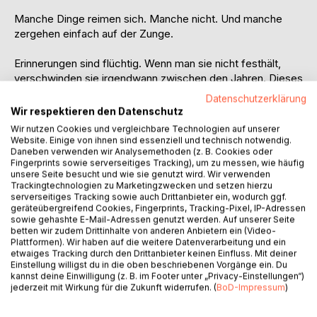
Manche Dinge reimen sich. Manche nicht. Und manche
zergehen einfach auf der Zunge.
Erinnerungen sind flüchtig. Wenn man sie nicht festhält,
verschwinden sie irgendwann zwischen den Jahren. Dieses
Buch ist der Versuch, einigen von ihnen ein Zuhause zu
Datenschutzerklärung
geben.
Wir respektieren den Datenschutz
Wir nutzen Cookies und vergleichbare Technologien auf unserer
Mit einem Augenzwinkern, einer Prise Fantasie und viel
Website. Einige von ihnen sind essenziell und technisch notwendig.
Liebe zum Detail erzählt Christian kleine Geschichten aus
Daneben verwenden wir Analysemethoden (z. B. Cookies oder
Fingerprints sowie serverseitiges Tracking), um zu messen, wie häufig
seinem Leben mal nachdenklich, mal komisch, mal gewürzt
unsere Seite besucht und wie sie genutzt wird. Wir verwenden
mit ein wenig Fantasie. Als Redakteur eines
Trackingtechnologien zu Marketingzwecken und setzen hierzu
Regionalmagazins in der Obersteiermark stellt er
serverseitiges Tracking sowie auch Drittanbieter ein, wodurch ggf.
geräteübergreifend Cookies, Fingerprints, Tracking-Pixel, IP-Adressen
normalerweise die Fragen. Hier wechselt er die Seite und
sowie gehashte E-Mail-Adressen genutzt werden. Auf unserer Seite
wird selbst zum Erzähler.
betten wir zudem Drittinhalte von anderen Anbietern ein (Video-
Plattformen). Wir haben auf die weitere Datenverarbeitung und ein
etwaiges Tracking durch den Drittanbieter keinen Einfluss. Mit deiner
Eine Sammlung von Kopfbildern, Begegnungen und
Einstellung willigst du in die oben beschriebenen Vorgänge ein. Du
Erinnerungen, die zeigt: Nicht alles muss digital sein.
kannst deine Einwilligung (z. B. im Footer unter „Privacy-Einstellungen“)
Manchmal reichen ein paar aneinandergereihte
jederzeit mit Wirkung für die Zukunft widerrufen. (
BoD-Impressum
)
Buchstaben, um eine kleine Welt entstehen zu lassen.