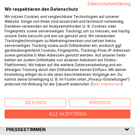
Datenschutzerklärung
Wir respektieren den Datenschutz
Alexander Grahl, dreißigjähriger Spät-Student, erfährt, dass
Wir nutzen Cookies und vergleichbare Technologien auf unserer
sein bester Freund aus Kindertagen erstochen wurde. Viel
Website. Einige von ihnen sind essenziell und technisch notwendig.
mehr jedoch trifft ihn die Erkenntnis: Daniel hatte ihm
Daneben verwenden wir Analysemethoden (z. B. Cookies oder
Fingerprints sowie serverseitiges Tracking), um zu messen, wie häufig
zuletzt die wesentlichen Dinge seines Lebens vorenthalten.
unsere Seite besucht und wie sie genutzt wird. Wir verwenden
Alex' Neugier, die Geheimnisse des Freundes
Trackingtechnologien zu Marketingzwecken und setzen hierzu
aufzudecken, und das Gefühl, die ermittelnden
serverseitiges Tracking sowie auch Drittanbieter ein, wodurch ggf.
geräteübergreifend Cookies, Fingerprints, Tracking-Pixel, IP-Adressen
Kripobeamten seien nur mäßig interessiert, den Fall zu
sowie gehashte E-Mail-Adressen genutzt werden. Auf unserer Seite
lösen, treiben ihn dazu, mit eigenen Nachforschungen zu
betten wir zudem Drittinhalte von anderen Anbietern ein (Video-
beginnen.
Plattformen). Wir haben auf die weitere Datenverarbeitung und ein
etwaiges Tracking durch den Drittanbieter keinen Einfluss. Mit deiner
Diese führen ihn in die Nordstadt, dorthin, wo Daniel
Einstellung willigst du in die oben beschriebenen Vorgänge ein. Du
wohnte und arbeitete, eine Gegend, die von den Medien
kannst deine Einwilligung (z. B. im Footer unter „Privacy-Einstellungen“)
als No Go Area bezeichnet wird und in der die
jederzeit mit Wirkung für die Zukunft widerrufen. (
BoD-Impressum
)
verschiedensten Clans ganze Straßenzüge für sich
beanspruchen.
ABLEHNEN
ANPASSEN
AUTOR/IN
ALLE AKZEPTIEREN
PRESSESTIMMEN