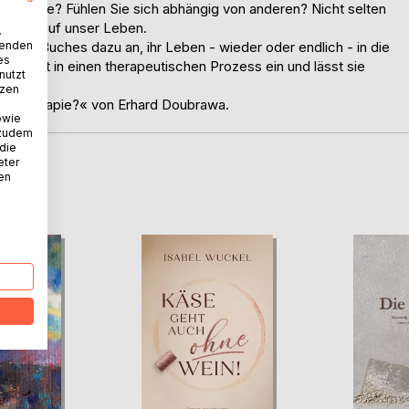
 Kontrolle? Fühlen Sie sich abhängig von anderen? Nicht selten
influss auf unser Leben.
.
wenden
seines Buches dazu an, ihr Leben - wieder oder endlich - in die
es
chickt in einen therapeutischen Prozess ein und lässt sie
nutzt
tzen
talttherapie?« von Erhard Doubrawa.
owie
 zudem
 die
eter
nen
D