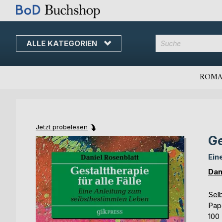
ALLE KATEGORIEN
Direkt
zum
Inhalt
ROMA
Jetzt probelesen
Ge
Skip
Skip
to
to
Ein
the
the
end
beginning
Dan
of
of
the
the
Selb
images
images
Pap
gallery
gallery
100