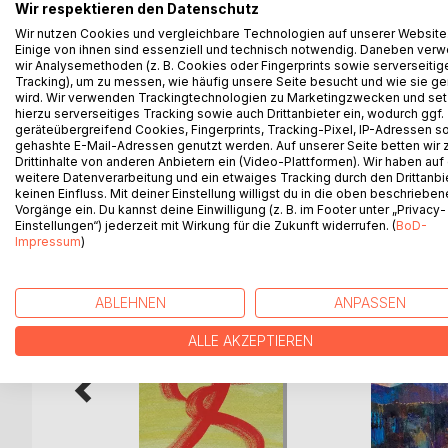
Haben Sie den Eindruck, Ihr Leben entgleitet Ihrer
Wir respektieren den Datenschutz
erleben wir uns ausgeliefert und ohne wirklichen E
Wir nutzen Cookies und vergleichbare Technologien auf unserer Website
Einige von ihnen sind essenziell und technisch notwendig. Daneben ver
Daniel Rosenblatt leitet die Leserinnen und Leser 
wir Analysemethoden (z. B. Cookies oder Fingerprints sowie serverseitig
eigenen Hände zu nehmen. Dabei bezieht er sie ges
Tracking), um zu messen, wie häufig unsere Seite besucht und wie sie ge
Gestalttherapie auf diese Weise erfahren.
wird. Wir verwenden Trackingtechnologien zu Marketingzwecken und se
Herausgegeben und mit dem Beitrag »Was ist Ges
hierzu serverseitiges Tracking sowie auch Drittanbieter ein, wodurch ggf.
geräteübergreifend Cookies, Fingerprints, Tracking-Pixel, IP-Adressen s
gehashte E-Mail-Adressen genutzt werden. Auf unserer Seite betten wir
Drittinhalte von anderen Anbietern ein (Video-Plattformen). Wir haben auf
weitere Datenverarbeitung und ein etwaiges Tracking durch den Drittanbi
keinen Einfluss. Mit deiner Einstellung willigst du in die oben beschriebe
WEITERE TITEL BEI
Bo
Vorgänge ein. Du kannst deine Einwilligung (z. B. im Footer unter „Privacy-
Einstellungen“) jederzeit mit Wirkung für die Zukunft widerrufen. (
BoD-
Impressum
)
ABLEHNEN
ANPASSEN
ALLE AKZEPTIEREN