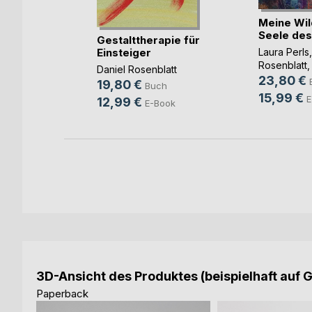
Meine Wild
Seele des
tyle
Gestalttherapie für
Einsteiger
Laura Perls
rde
Rosenblatt
, 
Daniel Rosenblatt
h
23,80 €
19,80 €
Buch
ok
15,99 €
E
12,99 €
E-Book
3D-Ansicht des Produktes (beispielhaft auf 
Paperback