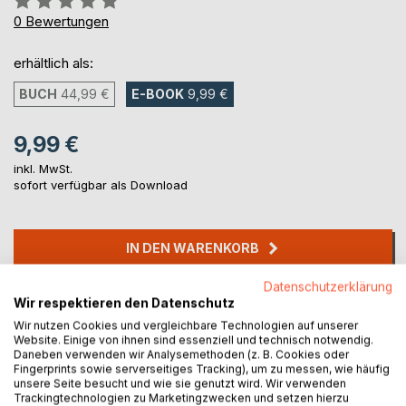
0%
0
Bewertungen
erhältlich als:
BUCH
44,99 €
E-BOOK
9,99 €
9,99 €
inkl. MwSt.
sofort verfügbar als Download
IN DEN WARENKORB
Datenschutzerklärung
Auf die Merkliste
Wir respektieren den Datenschutz
Titel bewerten
Wir nutzen Cookies und vergleichbare Technologien auf unserer
Website. Einige von ihnen sind essenziell und technisch notwendig.
Daneben verwenden wir Analysemethoden (z. B. Cookies oder
Fingerprints sowie serverseitiges Tracking), um zu messen, wie häufig
unsere Seite besucht und wie sie genutzt wird. Wir verwenden
Trackingtechnologien zu Marketingzwecken und setzen hierzu