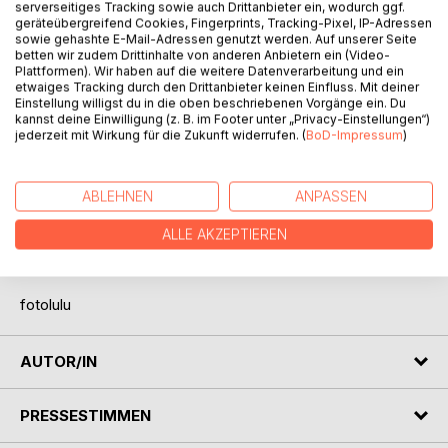
serverseitiges Tracking sowie auch Drittanbieter ein, wodurch ggf.
geräteübergreifend Cookies, Fingerprints, Tracking-Pixel, IP-Adressen
sowie gehashte E-Mail-Adressen genutzt werden. Auf unserer Seite
betten wir zudem Drittinhalte von anderen Anbietern ein (Video-
BESCHREIBUNG
Plattformen). Wir haben auf die weitere Datenverarbeitung und ein
etwaiges Tracking durch den Drittanbieter keinen Einfluss. Mit deiner
Einstellung willigst du in die oben beschriebenen Vorgänge ein. Du
Indonesien hat mich nicht nur landschaftlich beeindruckt.
kannst deine Einwilligung (z. B. im Footer unter „Privacy-Einstellungen“)
Die herzliche Freundlichkeit der Menschen, gleich welcher
jederzeit mit Wirkung für die Zukunft widerrufen. (
BoD-Impressum
)
Religion, ob arm oder vermögend, hat mich mitgerissen und
zum Teil auch nachdenklich gestimmt.
ABLEHNEN
ANPASSEN
Dieser Bildband ist den vielen lächelnden Menschen
Indonesiens gewidmet, denen ich auf der Reise in Nord-
ALLE AKZEPTIEREN
Sulawesi, Ost-Borneo und Waigeo begegnet bin.
Terima kasih! - Danke!
fotolulu
AUTOR/IN
PRESSESTIMMEN