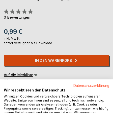
Bewertung::
0%
0
Bewertungen
0,99 €
inkl. MwSt.
sofort verfügbar als Download
IN DEN WARENKORB
Auf die Merkliste
Titel bewerten
Datenschutzerklärung
Wir respektieren den Datenschutz
Wir nutzen Cookies und vergleichbare Technologien auf unserer
Website. Einige von ihnen sind essenziell und technisch notwendig.
Daneben verwenden wir Analysemethoden (z. B. Cookies oder
Fingerprints sowie serverseitiges Tracking), um zu messen, wie häufig
unsere Seite besucht und wie sie genutzt wird. Wir verwenden