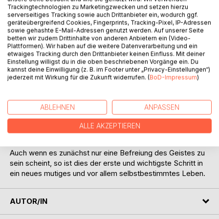
Trackingtechnologien zu Marketingzwecken und setzen hierzu
BESCHREIBUNG
serverseitiges Tracking sowie auch Drittanbieter ein, wodurch ggf.
geräteübergreifend Cookies, Fingerprints, Tracking-Pixel, IP-Adressen
sowie gehashte E-Mail-Adressen genutzt werden. Auf unserer Seite
betten wir zudem Drittinhalte von anderen Anbietern ein (Video-
Gesichter eines Narzissten ist eine Reihe von Gedichten
Plattformen). Wir haben auf die weitere Datenverarbeitung und ein
inklusive Erläuterungen zu ihrer Bedeutung und ihres
etwaiges Tracking durch den Drittanbieter keinen Einfluss. Mit deiner
Ursprungs.
Einstellung willigst du in die oben beschriebenen Vorgänge ein. Du
kannst deine Einwilligung (z. B. im Footer unter „Privacy-Einstellungen“)
jederzeit mit Wirkung für die Zukunft widerrufen. (
BoD-Impressum
)
Arnim verleiht ihren Gefühlen ein bildhaftes Sprachrohr und
dem Leid ihres Herzens ein Ventil.
ABLEHNEN
ANPASSEN
Sie möchte damit auch anderen ein Zeichen geben, sich
dem Schicksal nicht zu ergeben, sondern sich mit dem für
ALLE AKZEPTIEREN
sich passenden Weg zu befreien.
Auch wenn es zunächst nur eine Befreiung des Geistes zu
sein scheint, so ist dies der erste und wichtigste Schritt in
ein neues mutiges und vor allem selbstbestimmtes Leben.
AUTOR/IN