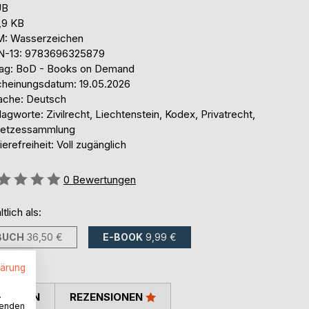
UB
,9 KB
: Wasserzeichen
N-13: 9783696325879
lag: BoD - Books on Demand
cheinungsdatum: 19.05.2026
ache: Deutsch
agworte: Zivilrecht, Liechtenstein, Kodex, Privatrecht,
etzessammlung
ierefreiheit: Voll zugänglich
ertung::
0
Bewertungen
ltlich als:
BUCH
36,50 €
E-BOOK
9,99 €
lärung
.
TIMMEN
REZENSIONEN
wenden