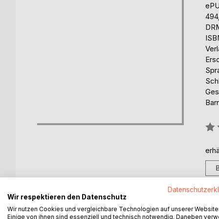
eP
494
DRM
ISB
Ver
Ers
Spr
Schl
Ges
Barr
Bew
0%
erhä
Datenschutzerk
Wir respektieren den Datenschutz
Wir nutzen Cookies und vergleichbare Technologien auf unserer Website
BESCHREIBUNG
AUTOR/IN
PRESSES
Einige von ihnen sind essenziell und technisch notwendig. Daneben ver