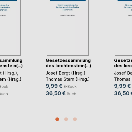
sammlung
Gesetzessammlung
Gesetz
nstein(...)
des liechtenstein(...)
des liec
t (Hrsg.)
,
Josef Bergt (Hrsg.)
,
Josef Be
rn (Hrsg.)
Thomas Stern (Hrsg.)
Thomas S
9,99 €
9,99 €
Book
E-Book
36,50 €
36,50 
Buch
Buch