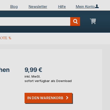
Blog
Newsletter
Hilfe
Mein Konto
Mein Wa
OTE %
chen
9,99 €
inkl. MwSt.
sofort verfügbar als Download
IN DEN WARENKORB