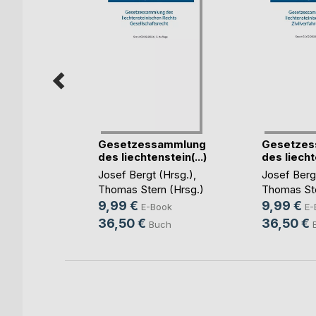
r
Gesetzessammlung
Gesetzes
inder
des liechtenstein(...)
des liechte
hier
Josef Bergt (Hrsg.)
,
Josef Berg
Thomas Stern (Hrsg.)
Thomas Ste
ok
9,99 €
9,99 €
E-Book
E-
36,50 €
36,50 €
Buch