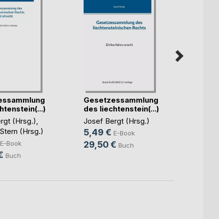
essammlung
Gesetzessammlung
Gese
htenstein(...)
des liechtenstein(...)
des li
rgt (Hrsg.)
,
Josef Bergt (Hrsg.)
Josef 
tern (Hrsg.)
5,49 €
5,49
E-Book
E-Book
29,50 €
29,5
Buch
€
Buch