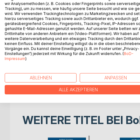
wir Analysemethoden (z. B. Cookies oder Fingerprints sowie serverseitig
Tracking), um zu messen, wie häufig unsere Seite besucht und wie sie ge
Die liechtensteinische Gesetzessammlung zum Zivi
wird. Wir verwenden Trackingtechnologien zu Marketingzwecken und se
LR 210.0 Allgemeines bürgerliches Gesetzbuch 
hierzu serverseitiges Tracking sowie auch Drittanbieter ein, wodurch ggf.
geräteübergreifend Cookies, Fingerprints, Tracking-Pixel, IP-Adressen s
LR 214.0 Sachenrecht (SR)
gehashte E-Mail-Adressen genutzt werden. Auf unserer Seite betten wir
LR 944.0 Konsumentenschutzgesetz (KSchG)
Drittinhalte von anderen Anbietern ein (Video-Plattformen). Wir haben auf
LR 215.211.6 Fern- und Auswärtsgeschäfte-Geset
weitere Datenverarbeitung und ein etwaiges Tracking durch den Drittanbi
LR 290 Internationales Privatrechtgesetz (IPRG)
keinen Einfluss. Mit deiner Einstellung willigst du in die oben beschriebe
Vorgänge ein. Du kannst deine Einwilligung (z. B. im Footer unter „Privacy-
LR 212.10 Ehegesetz (EheG)
Einstellungen“) jederzeit mit Wirkung für die Zukunft widerrufen. (
BoD-
LR 173.510 Rechtsanwaltsgesetz (RAG)
Impressum
)
LR 240 Gesetz über den unlauteren Wettbewerb
LR 215.112.2 Produktehaftpflichtgesetz (PHG)
LR 217.0 Allgemeines deutsches Handelsgesetz
ABLEHNEN
ANPASSEN
Zielgruppen: Juristen, Behörden & Gerichte, Wisse
ALLE AKZEPTIEREN
WEITERE TITEL BEI
Bo