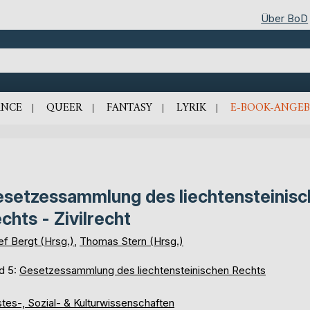
Über BoD
NCE
QUEER
FANTASY
LYRIK
E-BOOK-ANGEB
setzessammlung des liechtensteinis
chts - Zivilrecht
ef Bergt (Hrsg.)
,
Thomas Stern (Hrsg.)
d 5:
Gesetzessammlung des liechtensteinischen Rechts
tes-, Sozial- & Kulturwissenschaften