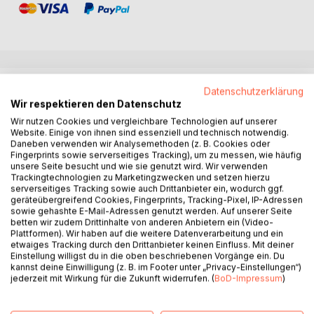
BESCHREIBUNG
Datenschutzerklärung
Wir respektieren den Datenschutz
Wir nutzen Cookies und vergleichbare Technologien auf unserer
Die liechtensteinische Gesetzessammlung zum
Website. Einige von ihnen sind essenziell und technisch notwendig.
Gesellschaftsrecht enthält folgende Gesetze:
Daneben verwenden wir Analysemethoden (z. B. Cookies oder
Fingerprints sowie serverseitiges Tracking), um zu messen, wie häufig
unsere Seite besucht und wie sie genutzt wird. Wir verwenden
Personen- und Gesellschaftsrecht (PGR)
Trackingtechnologien zu Marketingzwecken und setzen hierzu
serverseitiges Tracking sowie auch Drittanbieter ein, wodurch ggf.
mit besonderer Untergliederung in:
geräteübergreifend Cookies, Fingerprints, Tracking-Pixel, IP-Adressen
sowie gehashte E-Mail-Adressen genutzt werden. Auf unserer Seite
betten wir zudem Drittinhalte von anderen Anbietern ein (Video-
Allgemeine Vorschriften
Plattformen). Wir haben auf die weitere Datenverarbeitung und ein
Aktienrecht (AktR)
etwaiges Tracking durch den Drittanbieter keinen Einfluss. Mit deiner
Einstellung willigst du in die oben beschriebenen Vorgänge ein. Du
GmbH-Recht (GmbH)
kannst deine Einwilligung (z. B. im Footer unter „Privacy-Einstellungen“)
Anstaltsrecht (AnstR)
jederzeit mit Wirkung für die Zukunft widerrufen. (
BoD-Impressum
)
Stiftungsrecht (StiG)
Treuunternehmensrecht (TrUG)