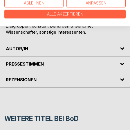
Schlussabteilung zum PGR (SchlT)
ABLEHNEN
ANPASSEN
Verordnung zum PGR (PGV)
ALLE AKZEPTIEREN
Zielgruppen: Juristen, Behörden & Gerichte,
Wissenschafter, sonstige Interessenten.
AUTOR/IN
PRESSESTIMMEN
REZENSIONEN
WEITERE TITEL BEI
BoD