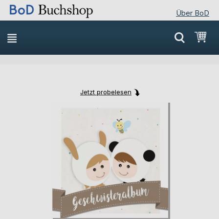
Über BoD
Direkt
Mei
zum
Inhalt
Jetzt probelesen
Skip
Skip
to
to
the
the
end
beginning
of
of
the
the
images
images
gallery
gallery