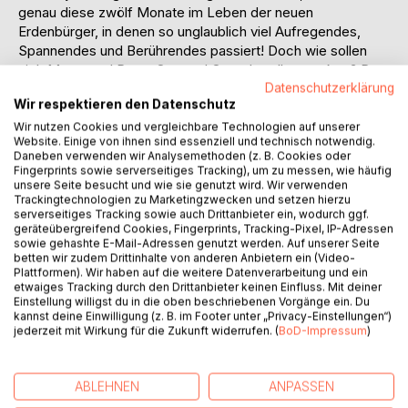
genau diese zwölf Monate im Leben der neuen
Erdenbürger, in denen so unglaublich viel Aufregendes,
Spannendes und Berührendes passiert! Doch wie sollen
sich Mama und Papa, Opa und Oma das alles merken? Das
ist schon schwierig bei einem Kind. Erst recht aber, wenn
Datenschutzerklärung
Wir respektieren den Datenschutz
das doppelte Glück zu Hause eingezogen ist. Was war
noch mal der erste gemeinsame Ausflug mit den
Wir nutzen Cookies und vergleichbare Technologien auf unserer
Website. Einige von ihnen sind essenziell und technisch notwendig.
Zwillingen? Haben sich die beiden in der gleichen Weise
Daneben verwenden wir Analysemethoden (z. B. Cookies oder
entwickelt oder sind deutliche Unterschiede schon im
Fingerprints sowie serverseitiges Tracking), um zu messen, wie häufig
ersten Lebensjahr zu erkennen?
unsere Seite besucht und wie sie genutzt wird. Wir verwenden
Trackingtechnologien zu Marketingzwecken und setzen hierzu
Damit Eltern oder Großeltern, aber auch die Kinder selbst,
serverseitiges Tracking sowie auch Drittanbieter ein, wodurch ggf.
nach Jahren noch nachschlagen und in der Erinnerung
geräteübergreifend Cookies, Fingerprints, Tracking-Pixel, IP-Adressen
schwelgen können, haben wir unser Zwillings-Tagebuch
sowie gehashte E-Mail-Adressen genutzt werden. Auf unserer Seite
betten wir zudem Drittinhalte von anderen Anbietern ein (Video-
entwickelt, in dem jedes noch so kleine Detail des ersten
Plattformen). Wir haben auf die weitere Datenverarbeitung und ein
Lebensjahres in Worten, Bilder oder Zeichnungen
etwaiges Tracking durch den Drittanbieter keinen Einfluss. Mit deiner
festgehalten werden kann.
Einstellung willigst du in die oben beschriebenen Vorgänge ein. Du
kannst deine Einwilligung (z. B. im Footer unter „Privacy-Einstellungen“)
Mit unserem Zwillingstagebuch haben Sie ein perfektes
jederzeit mit Wirkung für die Zukunft widerrufen. (
BoD-Impressum
)
Geschenk zur Geburt der neuen Erdenbürger für die Eltern,
Großeltern oder die Paten.
ABLEHNEN
ANPASSEN