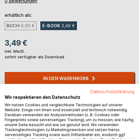
0%
0
Bewertungen
erhältlich als:
BUCH
6,00 €
E-BOOK
3,49 €
3,49 €
inkl. MwSt.
sofort verfügbar als Download
IN DEN WARENKORB
Datenschutzerklärung
Auf die Merkliste
Wir respektieren den Datenschutz
Titel bewerten
Wir nutzen Cookies und vergleichbare Technologien auf unserer
Website. Einige von ihnen sind essenziell und technisch notwendig.
Daneben verwenden wir Analysemethoden (z. B. Cookies oder
Fingerprints sowie serverseitiges Tracking), um zu messen, wie häufig
unsere Seite besucht und wie sie genutzt wird. Wir verwenden
Trackingtechnologien zu Marketingzwecken und setzen hierzu
serverseitiges Tracking sowie auch Drittanbieter ein, wodurch ggf.