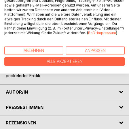
geräteübergreifend Cookies, Fingerprints, Tracking-Pixel, IP-Adressen
sowie gehashte E-Mail-Adressen genutzt werden. Auf unserer Seite
betten wir zudem Drittinhalte von anderen Anbietern ein (Video-
BESCHREIBUNG
Plattformen). Wir haben auf die weitere Datenverarbeitung und ein
etwaiges Tracking durch den Drittanbieter keinen Einfluss. Mit deiner
Einstellung willigst du in die oben beschriebenen Vorgänge ein. Du
Nichts ist verführerischer als die geschmeidigen
kannst deine Einwilligung (z. B. im Footer unter „Privacy-Einstellungen“)
Bewegungen leidenschaftlicher Tänzer, ob in einer Bar oder
jederzeit mit Wirkung für die Zukunft widerrufen. (
BoD-Impressum
)
einer Disco, beim Salsa oder Ballett.
Erleben Sie erotische Tanz-Begegnungen von dem
ABLEHNEN
ANPASSEN
ekstatischen Akt eines Liebespaares bis hin zum
hemmungslosen One-Night-Stand.
ALLE AKZEPTIEREN
Emilia Jones entführt den Leser mit dieser
Kurzgeschichten-Sammlung in eine Tanz-Welt voll
prickelnder Erotik.
AUTOR/IN
PRESSESTIMMEN
REZENSIONEN