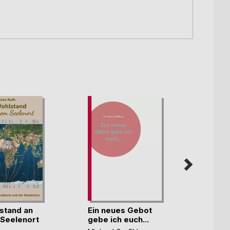
stand an
Ein neues Gebot
Unsic
Seelenort
gebe ich euch...
Netz