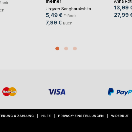
meiner
Anna Rot
Book
Zufluchtnahme
13,99 
Urgyen Sangharakshita
ch
27,99 
5,49 €
E-Book
7,99 €
Buch
FERUNG & ZAHLUNG
HILFE
PRIVACY-EINSTELLUNGEN
WIDERRUF