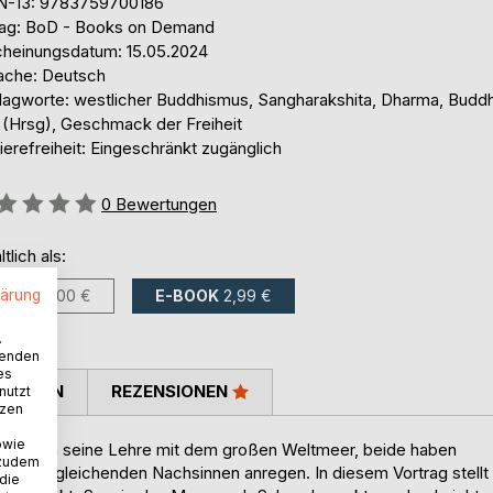
N-13: 9783759700186
lag: BoD - Books on Demand
cheinungsdatum: 15.05.2024
ache: Deutsch
lagworte: westlicher Buddhismus, Sangharakshita, Dharma, Bud
. (Hrsg), Geschmack der Freiheit
ierefreiheit: Eingeschränkt zugänglich
ertung::
0
Bewertungen
ltlich als:
lärung
BUCH
5,00 €
E-BOOK
2,99 €
.
wenden
es
TIMMEN
REZENSIONEN
nutzt
tzen
owie
er Buddha seine Lehre mit dem großen Weltmeer, beide haben
 zudem
um vergleichenden Nachsinnen anregen. In diesem Vortrag stellt
 die