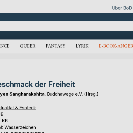
Über BoD
NCE
QUEER
FANTASY
LYRIK
E-BOOK-ANGEB
schmack der Freiheit
yen Sangharakshita
,
Buddhawege e.V. (Hrsg.)
itualität & Esoterik
UB
5 KB
: Wasserzeichen