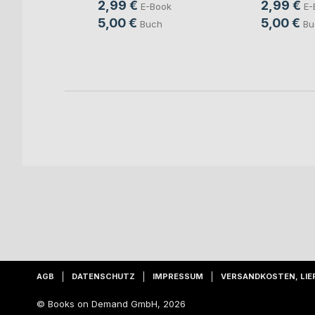
ger
2,99 €
2,99 €
E-Book
E-
ook
5,00 €
5,00 €
Buch
Bu
ch
AGB
DATENSCHUTZ
IMPRESSUM
VERSANDKOSTEN, LIE
© Books on Demand GmbH, 2026