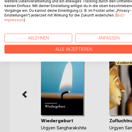
Sangharakshita eine dieser Eigenschaften in den 
weitere Datenverarbeitung und ein etwaiges Tracking durch den Drittanbi
keinen Einfluss. Mit deiner Einstellung willigst du in die oben beschriebe
der Geschmack von Freiheit den Weg des Buddha. W
Vorgänge ein. Du kannst deine Einwilligung (z. B. im Footer unter „Privacy-
als wirkliche Individuen schöpferisch und entschi
Einstellungen“) jederzeit mit Wirkung für die Zukunft widerrufen. (
BoD-
Impressum
)
WEITERE TITEL BEI
Bo
ABLEHNEN
ANPASSEN
ALLE AKZEPTIEREN
er
Wiedergeburt
Zuflucht
he
Urgyen Sangharakshita
Urgyen San