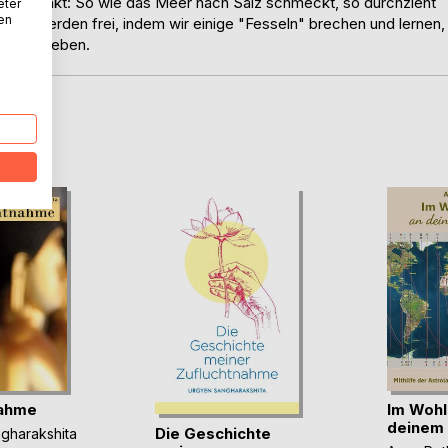
Mittelpunkt: So wie das Meer nach Salz schmeckt, so durchzieht
eter
nen
ir werden frei, indem wir einige "Fesseln" brechen und lernen,
eden zu leben.
D
nahme
Im Wohl
deinem 
Die Geschichte
gharakshita