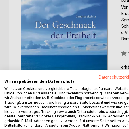
ISB
Ver
Ers
Spr
Sch
e.V
Barr
Bew
0%
erhä
Datenschutzerk
Wir respektieren den Datenschutz
Wir nutzen Cookies und vergleichbare Technologien auf unserer Website
Einige von ihnen sind essenziell und technisch notwendig. Daneben ver
wir Analysemethoden (z. B. Cookies oder Fingerprints sowie serverseitig
BESCHREIBUNG
AUTOR/IN
PRESSES
Tracking), um zu messen, wie häufig unsere Seite besucht und wie sie ge
wird. Wir verwenden Trackingtechnologien zu Marketingzwecken und se
hierzu serverseitiges Tracking sowie auch Drittanbieter ein, wodurch ggf.
geräteübergreifend Cookies, Fingerprints, Tracking-Pixel, IP-Adressen s
In einem seiner vielen Lehrgespräche verglich d
gehashte E-Mail-Adressen genutzt werden. Auf unserer Seite betten wir
wunderbare und merkwürdige Eigenschaften, die z
Drittinhalte von anderen Anbietern ein (Video-Plattformen). Wir haben auf