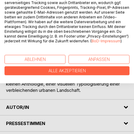
serverseitiges Tracking sowie auch Drittanbieter ein, wodurch ggf.
geräteübergreifend Cookies, Fingerprints, Tracking-Pixel, IP-Adressen
Ein Wienbild der geschlossenen Läden und Lokale - fern
sowie gehashte E-Mail-Adressen genutzt werden. Auf unserer Seite
ab von „Sehenswürdigkeiten“, Kaffehäusern und
betten wir zudem Drittinhalte von anderen Anbietern ein (Video-
schmucken Einkaufsstraßen.
Plattformen). Wir haben auf die weitere Datenverarbeitung und ein
etwaiges Tracking durch den Drittanbieter keinen Einfluss. Mit deiner
Einstellung willigst du in die oben beschriebenen Vorgänge ein. Du
Dieses Foto-Buch ist weder ein sozial-politisches
kannst deine Einwilligung (z. B. im Footer unter „Privacy-Einstellungen“)
Statement noch eine wissenschaftliche
jederzeit mit Wirkung für die Zukunft widerrufen. (
BoD-Impressum
)
Auseinandersetzung mit dem Thema. Vielmehr steht die
Ästhetik der geschlossenen Läden und Lokale im Fokus.
Ein dokumentarischer, fotografischer Blick, der nicht
ABLEHNEN
ANPASSEN
wertet, sondern einfach nur schaut. Keine Tränen, kein
ALLE AKZEPTIEREN
Triumph - ein stilles Dokument eines langsamen,
vielschichtigen, strukturellen Wandels. Der Versuch einer
kleinen Anthologie, einer visuellen Typologisierung einer
verbleichenden urbanen Landschaft.
AUTOR/IN
PRESSESTIMMEN