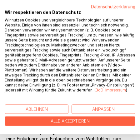
Auf die Merkliste
Datenschutzerklärung
Wir respektieren den Datenschutz
Titel bewerten
Wir nutzen Cookies und vergleichbare Technologien auf unserer
Website. Einige von ihnen sind essenziell und technisch notwendig.
Daneben verwenden wir Analysemethoden (z. B. Cookies oder
Fingerprints sowie serverseitiges Tracking), um zu messen, wie häufig
unsere Seite besucht und wie sie genutzt wird. Wir verwenden
Trackingtechnologien zu Marketingzwecken und setzen hierzu
serverseitiges Tracking sowie auch Drittanbieter ein, wodurch ggf.
geräteübergreifend Cookies, Fingerprints, Tracking-Pixel, IP-Adressen
sowie gehashte E-Mail-Adressen genutzt werden. Auf unserer Seite
BESCHREIBUNG
betten wir zudem Drittinhalte von anderen Anbietern ein (Video-
Plattformen). Wir haben auf die weitere Datenverarbeitung und ein
etwaiges Tracking durch den Drittanbieter keinen Einfluss. Mit deiner
Das Buch lädt ein, die französische Sprache auf eine
Einstellung willigst du in die oben beschriebenen Vorgänge ein. Du
kannst deine Einwilligung (z. B. im Footer unter „Privacy-Einstellungen“)
entspannte Weise neu zu entdecken.
jederzeit mit Wirkung für die Zukunft widerrufen. (
BoD-Impressum
)
Es enthält 12 liebevoll gestaltete Geschichten (Niveau B1),
die nicht nur Sprachkenntnisse aktivieren, sondern auch
ABLEHNEN
ANPASSEN
kleine Auszeiten vom Alltag schenken. Jede Geschichte ist
dabei so konzipiert, dass sie leicht zugänglich ist und
ALLE AKZEPTIEREN
dennoch genügend Tiefe bietet, um Wortschatz zu
erweitern und Sprachgefühl zu stärken. Dieses Buch ist
eine Einladung: zum Eintauchen, zum Wohlfühlen, zum