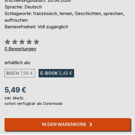
Erscheinungsdatum: 26.06.2026
Sprache: Deutsch
Schlagworte: französisch, lernen, Geschichten, sprechen,
auffrischen
Barrierefreiheit: Voll zugänglich
Bewertung::
0%
0
Bewertungen
erhältlich als:
BUCH
7,99 €
E-BOOK
5,49 €
5,49 €
inkl. MwSt.
sofort verfügbar als Download
IN DEN WARENKORB