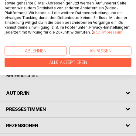
BESCHREIBUNG
sowie gehashte E-Mail-Adressen genutzt werden. Auf unserer Seite
betten wir zudem Drittinhalte von anderen Anbietern ein (Video-
Plattformen). Wir haben auf die weitere Datenverarbeitung und ein
etwaiges Tracking durch den Drittanbieter keinen Einfluss. Mit deiner
Sechs phantastische Erzählungen führen uns in die frühe
Einstellung willigst du in die oben beschriebenen Vorgänge ein. Du
Geschichte Chinas. Wir begegnen einer jungen Frau, die
kannst deine Einwilligung (z. B. im Footer unter „Privacy-Einstellungen“)
den Opfertod wählt, um ihren Vater zu retten, einem
jederzeit mit Wirkung für die Zukunft widerrufen. (
BoD-Impressum
)
Mönch, der durch die Kraft der Meditation weltlichen
Versuchungen widersteht und einem Porzellanmacher, der
sein Leben gibt, um Großes zu erschaffen.
ABLEHNEN
ANPASSEN
In diesem Frühwerk von Lafcadio Hearn zeigt sich bereits
ALLE AKZEPTIEREN
seine tiefe Bewunderung für die asiatische Kultur und sein
Interesse an allem Sonderbaren, Übernatürlichen und
Befremdlichen.
AUTOR/IN
PRESSESTIMMEN
REZENSIONEN